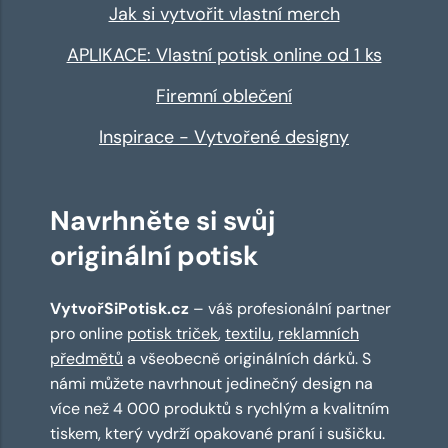
Jak si vytvořit vlastní merch
APLIKACE: Vlastní potisk online od 1 ks
Firemní oblečení
Inspirace - Vytvořené designy
Navrhněte si svůj
originální potisk
VytvořSiPotisk.cz
– váš profesionální partner
pro online
potisk triček
,
textilu
,
reklamních
předmětů
a všeobecně originálních dárků. S
námi můžete navrhnout jedinečný design na
více než 4 000 produktů s rychlým a kvalitním
tiskem, který vydrží opakované praní i sušičku.