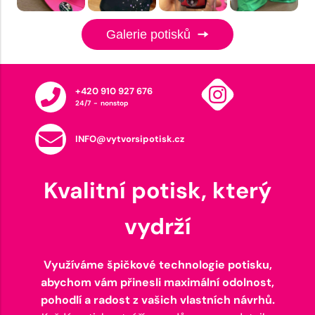
Galerie potisků
+420 910 927 676
24/7 - nonstop
INFO@vytvorsipotisk.cz
Kvalitní potisk, který
vydrží
Využíváme špičkové technologie potisku,
abychom vám přinesli maximální odolnost,
pohodlí a radost z vašich vlastních návrhů.