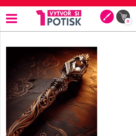
🖨️ Moderní tiskové technologie
0