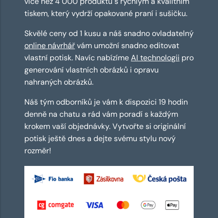
více než 4 000 produktů s rychlým a kvalitním
tiskem, který vydrží opakované praní i sušičku.
Skvělé ceny od 1 kusu a náš snadno ovladatelný
online návrhář
vám umožní snadno editovat
vlastní potisk. Navíc nabízíme
AI technologii
pro
generování vlastních obrázků i opravu
nahraných obrázků.
Náš tým odborníků je vám k dispozici 19 hodin
denně na chatu a rád vám poradí s každým
krokem vaší objednávky. Vytvořte si originální
potisk ještě dnes a dejte svému stylu nový
rozměr!