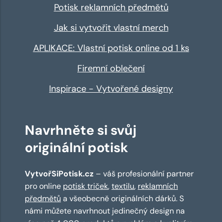
Potisk reklamních předmětů
Jak si vytvořit vlastní merch
APLIKACE: Vlastní potisk online od 1 ks
Firemní oblečení
Inspirace - Vytvořené designy
Navrhněte si svůj
originální potisk
VytvořSiPotisk.cz
– váš profesionální partner
pro online
potisk triček
,
textilu
,
reklamních
předmětů
a všeobecně originálních dárků. S
námi můžete navrhnout jedinečný design na