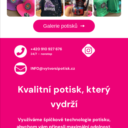
Galerie potisků
+420 910 927 676
24/7 - nonstop
INFO@vytvorsipotisk.cz
Kvalitní potisk, který
vydrží
Využíváme špičkové technologie potisku,
abychom vám přinesli maximální odolnost,