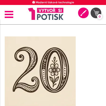
🖨️ Moderní tiskové technologie
0