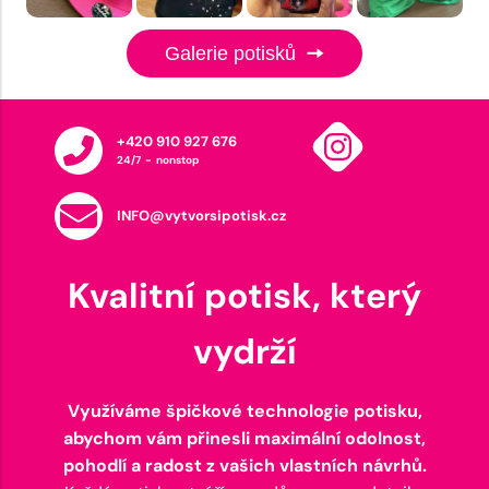
Galerie potisků
+420 910 927 676
24/7 - nonstop
INFO@vytvorsipotisk.cz
Kvalitní potisk, který
vydrží
Využíváme špičkové technologie potisku,
abychom vám přinesli maximální odolnost,
pohodlí a radost z vašich vlastních návrhů.