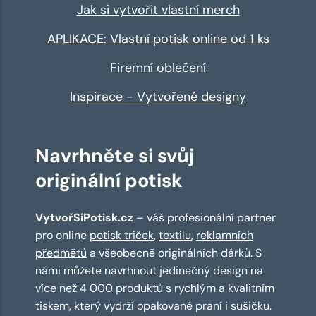
Jak si vytvořit vlastní merch
APLIKACE: Vlastní potisk online od 1 ks
Firemní oblečení
Inspirace - Vytvořené designy
Navrhněte si svůj
originální potisk
VytvořSiPotisk.cz
– váš profesionální partner
pro online
potisk triček
,
textilu
,
reklamních
předmětů
a všeobecně originálních dárků. S
námi můžete navrhnout jedinečný design na
více než 4 000 produktů s rychlým a kvalitním
tiskem, který vydrží opakované praní i sušičku.