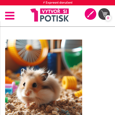
⚡ Expresní doručení
0