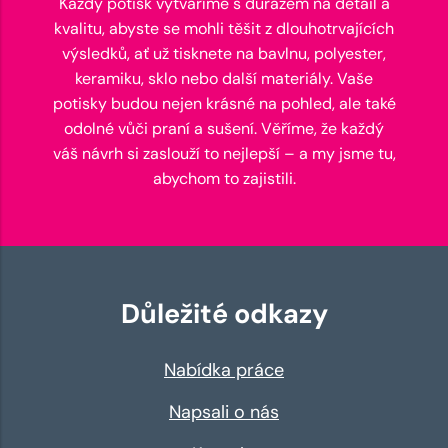
Každý potisk vytváříme s důrazem na detail a
kvalitu, abyste se mohli těšit z dlouhotrvajících
výsledků, ať už tisknete na bavlnu, polyester,
keramiku, sklo nebo další materiály. Vaše
potisky budou nejen krásné na pohled, ale také
odolné vůči praní a sušení. Věříme, že každý
váš návrh si zaslouží to nejlepší – a my jsme tu,
abychom to zajistili.
Důležité odkazy
Nabídka práce
Napsali o nás