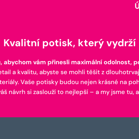
Kvalitní potisk, který vydrží
 abychom vám přinesli maximální odolnost, poh
il a kvalitu, abyste se mohli těšit z dlouhotrvaj
teriály. Vaše potisky budou nejen krásné na pohl
š návrh si zaslouží to nejlepší – a my jsme tu, a