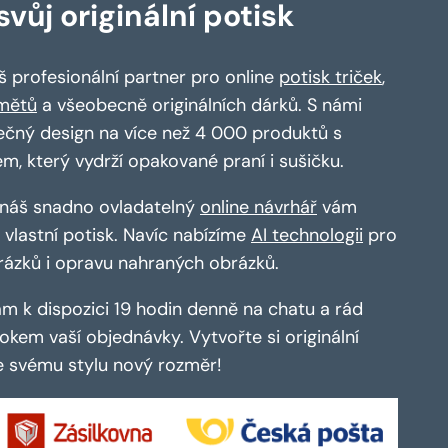
vůj originální potisk
 profesionální partner pro online
potisk triček
,
mětů
a všeobecně originálních dárků. S námi
ečný design na více než 4 000 produktů s
em, který vydrží opakované praní i sušičku.
a náš snadno ovladatelný
online návrhář
vám
vlastní potisk. Navíc nabízíme
AI technologii
pro
rázků i opravu nahraných obrázků.
m k dispozici 19 hodin denně na chatu a rád
kem vaší objednávky. Vytvořte si originální
te svému stylu nový rozměr!