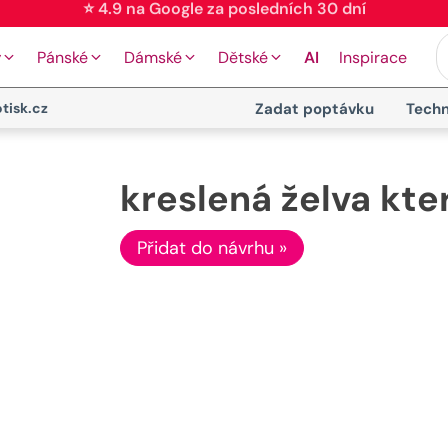
⭐ 4.9 na Google za posledních 30 dní
y
Pánské
Dámské
Dětské
AI
Inspirace
tisk.cz
Zadat poptávku
Techn
kreslená želva kte
Přidat do návrhu »