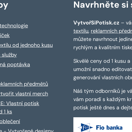
by
Navrhněte si s
VytvořSiPotisk.cz
– váš
 technologie
textilu
,
reklamních před
riček
můžete navrhnout jedin
extilu od jednoho kusu
rychlým a kvalitním tisk
 služby
Skvělé ceny od 1 kusu 
ná poptávka
umožní snadno editovat 
generování vlastních ob
reklamních předmětů
Náš tým odborníků je vá
ytvořit vlastní merch
vám poradí s každým kro
: Vlastní potisk
potisk ještě dnes a dej
d 1 ks
oblečení
ce - Vytvořené designy