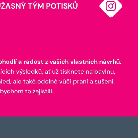
ÚŽASNÝ TÝM POTISKŮ
odlí a radost z vašich vlastních návrhů.
ících výsledků, ať už tisknete na bavlnu,
ed, ale také odolné vůči praní a sušení.
bychom to zajistili.