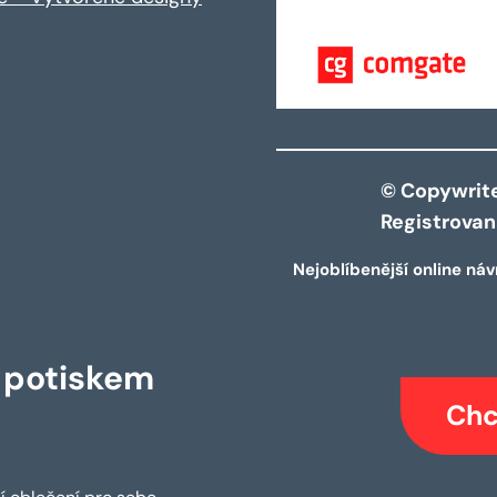
© Copywrite 
Registrova
Nejoblíbenější online náv
s potiskem
Chc