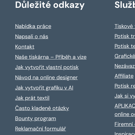
Důležité odkazy
Služ
Nabídka práce
Tiskové
Potisk t
Napsali o nás
Potisk t
Kontakt
Grafické
Naše tiskárna – Příběh a vize
Nezávaz
Jak vytvořit vlastní potisk
Affiliate
Návod na online designer
Potisk 
Jak vytvořit grafiku v AI
Jak si v
Jak prát textil
APLIKACE
Často kladené otázky
online o
Bounty program
Firemní 
Reklamační formulář
Inspira