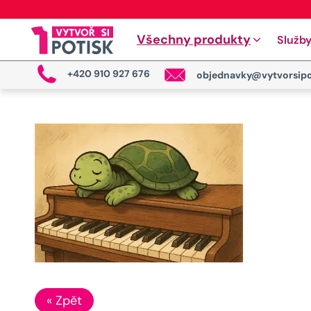
Všechny produkty
Služb
+420 910 927 676
objednavky@vytvorsipo
« Zpět