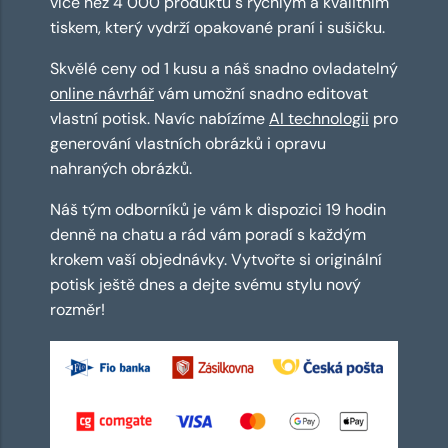
více než 4 000 produktů s rychlým a kvalitním
tiskem, který vydrží opakované praní i sušičku.
Skvělé ceny od 1 kusu a náš snadno ovladatelný
online návrhář
vám umožní snadno editovat
vlastní potisk. Navíc nabízíme
AI technologii
pro
generování vlastních obrázků i opravu
nahraných obrázků.
Náš tým odborníků je vám k dispozici 19 hodin
denně na chatu a rád vám poradí s každým
krokem vaší objednávky. Vytvořte si originální
potisk ještě dnes a dejte svému stylu nový
rozměr!