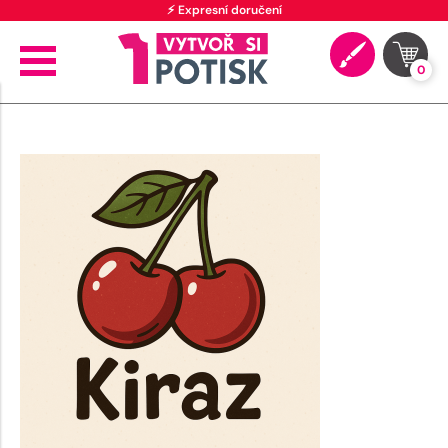
⚡ Expresní doručení
0