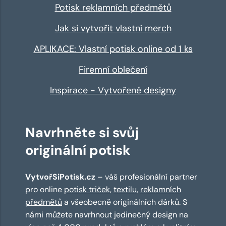
Potisk reklamních předmětů
Jak si vytvořit vlastní merch
APLIKACE: Vlastní potisk online od 1 ks
Firemní oblečení
Inspirace - Vytvořené designy
Navrhněte si svůj
originální potisk
VytvořSiPotisk.cz
– váš profesionální partner
pro online
potisk triček
,
textilu
,
reklamních
předmětů
a všeobecně originálních dárků. S
námi můžete navrhnout jedinečný design na