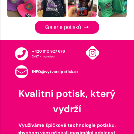
Galerie potisků
+420 910 927 676
24/7 - nonstop
INFO@vytvorsipotisk.cz
Kvalitní potisk, který
vydrží
Využíváme špičkové technologie potisku,
abychom vám přinesli maximální odolnost,