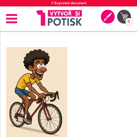
⚡ Expresní doručení
0