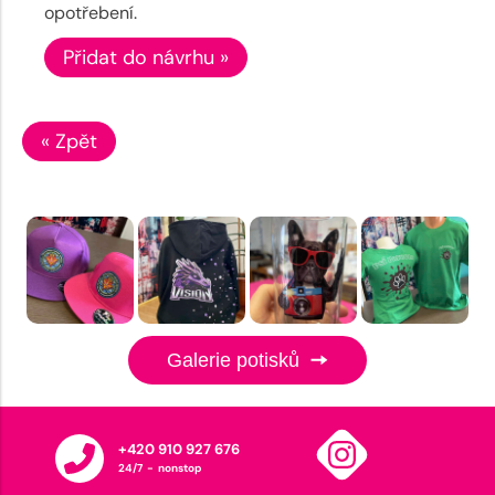
opotřebení.
Přidat do návrhu »
« Zpět
Galerie potisků
+420 910 927 676
24/7 - nonstop