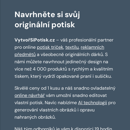
Navrhněte si svůj
originální potisk
VytvořSiPotisk.cz
– váš profesionální partner
pro online
potisk triček
,
textilu
,
reklamních
předmětů
a všeobecně originálních dárků. S
námi můžete navrhnout jedinečný design na
více než 4 000 produktů s rychlým a kvalitním
tiskem, který vydrží opakované praní i sušičku.
Skvělé ceny od 1 kusu a náš snadno ovladatelný
online návrhář
vám umožní snadno editovat
vlastní potisk. Navíc nabízíme
AI technologii
pro
generování vlastních obrázků i opravu
nahraných obrázků.
Náš tým odborníků je vám k dispozici 19 hodin