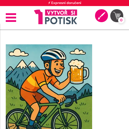
⚡ Expresní doručení
0