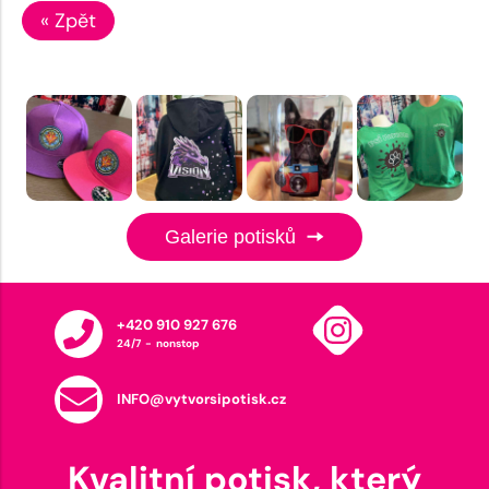
« Zpět
Galerie potisků
+420 910 927 676
24/7 - nonstop
INFO@vytvorsipotisk.cz
Kvalitní potisk, který