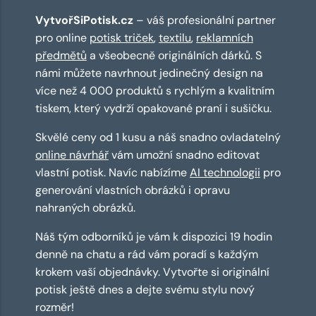
VytvořSiPotisk.cz
– váš profesionální partner
pro online
potisk triček
,
textilu
,
reklamních
předmětů
a všeobecně originálních dárků. S
námi můžete navrhnout jedinečný design na
více než 4 000 produktů s rychlým a kvalitním
tiskem, který vydrží opakované praní i sušičku.
Skvělé ceny od 1 kusu a náš snadno ovladatelný
online návrhář
vám umožní snadno editovat
vlastní potisk. Navíc nabízíme
AI technologii
pro
generování vlastních obrázků i opravu
nahraných obrázků.
Náš tým odborníků je vám k dispozici 19 hodin
denně na chatu a rád vám poradí s každým
krokem vaší objednávky. Vytvořte si originální
potisk ještě dnes a dejte svému stylu nový
rozměr!