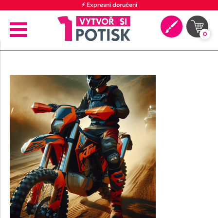
⚡ Expresní doručení
0