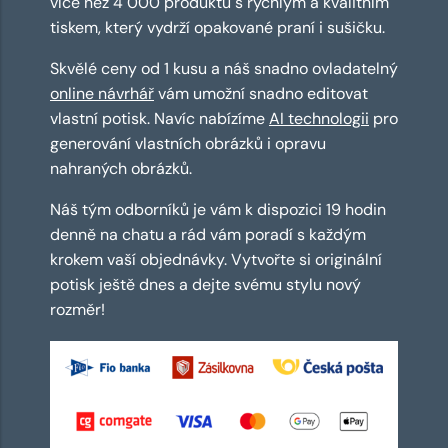
více než 4 000 produktů s rychlým a kvalitním
tiskem, který vydrží opakované praní i sušičku.
Skvělé ceny od 1 kusu a náš snadno ovladatelný
online návrhář
vám umožní snadno editovat
vlastní potisk. Navíc nabízíme
AI technologii
pro
generování vlastních obrázků i opravu
nahraných obrázků.
Náš tým odborníků je vám k dispozici 19 hodin
denně na chatu a rád vám poradí s každým
krokem vaší objednávky. Vytvořte si originální
potisk ještě dnes a dejte svému stylu nový
rozměr!