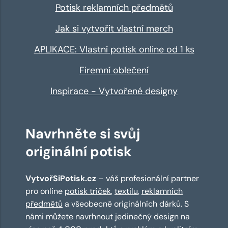
Potisk reklamních předmětů
Jak si vytvořit vlastní merch
APLIKACE: Vlastní potisk online od 1 ks
Firemní oblečení
Inspirace - Vytvořené designy
Navrhněte si svůj
originální potisk
VytvořSiPotisk.cz
– váš profesionální partner
pro online
potisk triček
,
textilu
,
reklamních
předmětů
a všeobecně originálních dárků. S
námi můžete navrhnout jedinečný design na