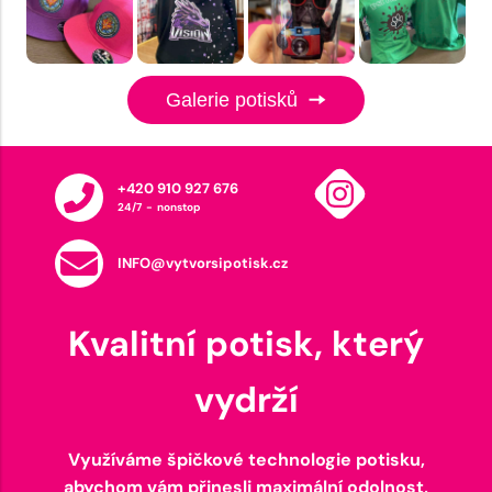
Galerie potisků
+420 910 927 676
24/7 - nonstop
INFO@vytvorsipotisk.cz
Kvalitní potisk, který
vydrží
Využíváme špičkové technologie potisku,
abychom vám přinesli maximální odolnost,