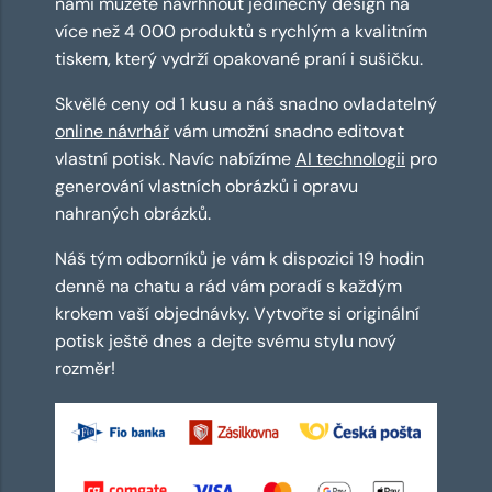
námi můžete navrhnout jedinečný design na
více než 4 000 produktů s rychlým a kvalitním
tiskem, který vydrží opakované praní i sušičku.
Skvělé ceny od 1 kusu a náš snadno ovladatelný
online návrhář
vám umožní snadno editovat
vlastní potisk. Navíc nabízíme
AI technologii
pro
generování vlastních obrázků i opravu
nahraných obrázků.
Náš tým odborníků je vám k dispozici 19 hodin
denně na chatu a rád vám poradí s každým
krokem vaší objednávky. Vytvořte si originální
potisk ještě dnes a dejte svému stylu nový
rozměr!