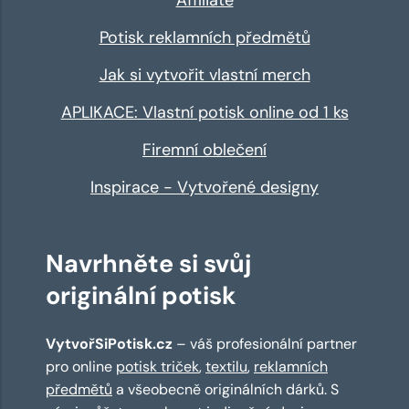
Potisk reklamních předmětů
Jak si vytvořit vlastní merch
APLIKACE: Vlastní potisk online od 1 ks
Firemní oblečení
Inspirace - Vytvořené designy
Navrhněte si svůj
originální potisk
VytvořSiPotisk.cz
– váš profesionální partner
pro online
potisk triček
,
textilu
,
reklamních
předmětů
a všeobecně originálních dárků. S