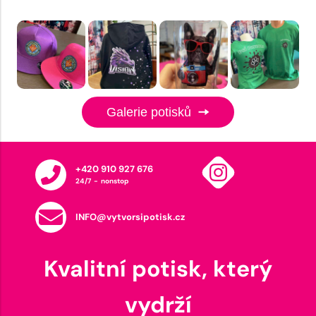
Galerie potisků
+420 910 927 676
24/7 - nonstop
INFO@vytvorsipotisk.cz
Kvalitní potisk, který
vydrží