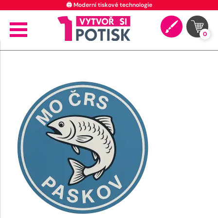
🖨️ Moderní tiskové technologie
0