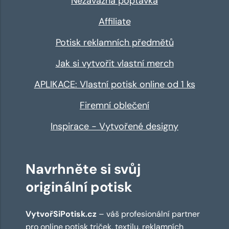
Nezávazná poptávka
Affiliate
Potisk reklamních předmětů
Jak si vytvořit vlastní merch
APLIKACE: Vlastní potisk online od 1 ks
Firemní oblečení
Inspirace - Vytvořené designy
Navrhněte si svůj
originální potisk
VytvořSiPotisk.cz
– váš profesionální partner
pro online
potisk triček
,
textilu
,
reklamních