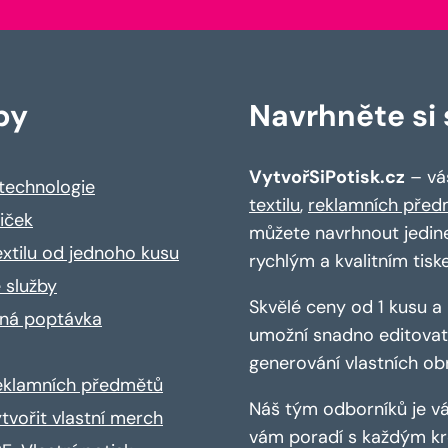
by
Navrhněte si s
VytvořSiPotisk.cz
– váš
 technologie
textilu
,
reklamních před
riček
můžete navrhnout jedin
extilu od jednoho kusu
rychlým a kvalitním tisk
 služby
Skvělé ceny od 1 kusu 
ná poptávka
umožní snadno editovat 
generování vlastních ob
reklamních předmětů
Náš tým odborníků je vá
ytvořit vlastní merch
vám poradí s každým kro