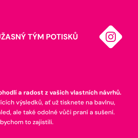
ÚŽASNÝ TÝM POTISKŮ
odlí a radost z vašich vlastních návrhů.
ících výsledků, ať už tisknete na bavlnu,
ed, ale také odolné vůči praní a sušení.
bychom to zajistili.