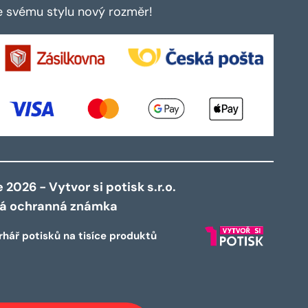
te svému stylu nový rozměr!
2026 - Vytvor si potisk s.r.o.
ná ochranná známka
rhář potisků na tisíce produktů