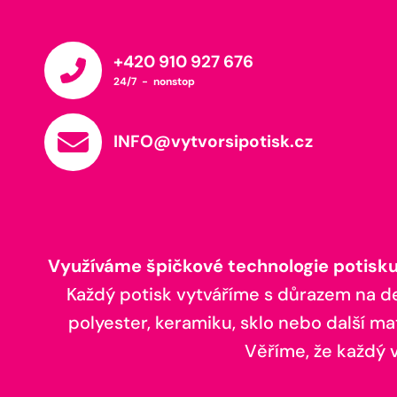
+420 910 927 676
24/7 - nonstop
INFO@vytvorsipotisk.cz
Využíváme špičkové technologie potisku,
Každý potisk vytváříme s důrazem na deta
polyester, keramiku, sklo nebo další ma
Věříme, že každý vá