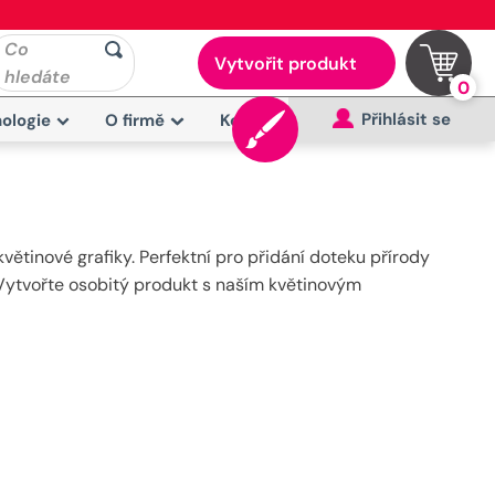
Co
Vytvořit produkt
hledáte
0
Přihlásit se
ologie
O firmě
Kontakt
větinové grafiky. Perfektní pro přidání doteku přírody
. Vytvořte osobitý produkt s naším květinovým