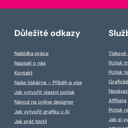
Důležité odkazy
Služ
Nabídka práce
Tiskové
Potisk t
Napsali o nás
Potisk t
Kontakt
Grafické
Naše tiskárna – Příběh a vize
Nezávaz
Jak vytvořit vlastní potisk
Affiliate
Návod na online designer
Potisk 
Jak vytvořit grafiku v AI
Jak si v
Jak prát textil