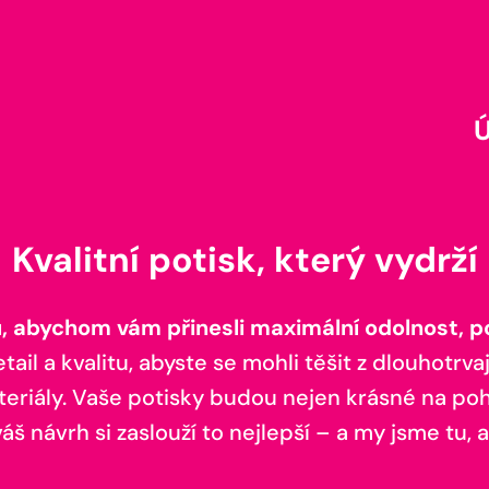
Kvalitní potisk, který vydrží
 abychom vám přinesli maximální odolnost, poh
il a kvalitu, abyste se mohli těšit z dlouhotrvaj
teriály. Vaše potisky budou nejen krásné na pohl
š návrh si zaslouží to nejlepší – a my jsme tu, a