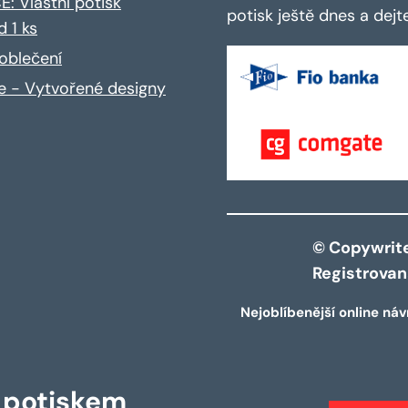
: Vlastní potisk
potisk ještě dnes a dej
d 1 ks
oblečení
ce - Vytvořené designy
© Copywrite 
Registrova
Nejoblíbenější online náv
s potiskem