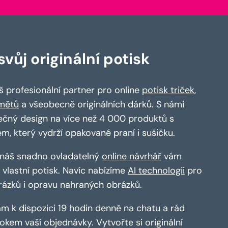
vůj originální potisk
 profesionální partner pro online
potisk triček
,
mětů
a všeobecně originálních dárků. S námi
ečný design na více než 4 000 produktů s
em, který vydrží opakované praní i sušičku.
a náš snadno ovladatelný
online návrhář
vám
vlastní potisk. Navíc nabízíme
AI technologii
pro
rázků i opravu nahraných obrázků.
m k dispozici 19 hodin denně na chatu a rád
kem vaší objednávky. Vytvořte si originální