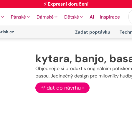
⚡ Expresní doručení
y
Pánské
Dámské
Dětské
AI
Inspirace
tisk.cz
Zadat poptávku
Techn
kytara, banjo, bas
Objednejte si produkt s originálním potiskem
basou. Jedinečný design pro milovníky hudby
Přidat do návrhu »