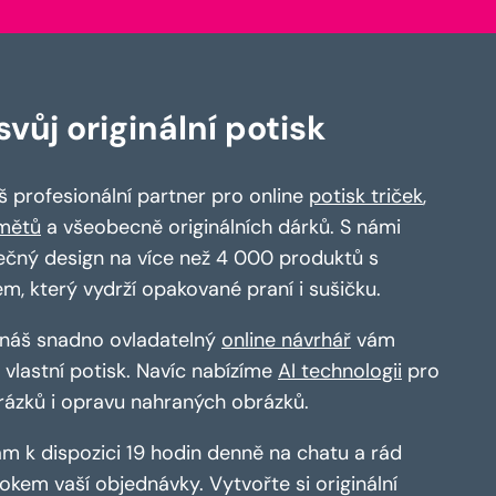
vůj originální potisk
 profesionální partner pro online
potisk triček
,
mětů
a všeobecně originálních dárků. S námi
ečný design na více než 4 000 produktů s
em, který vydrží opakované praní i sušičku.
a náš snadno ovladatelný
online návrhář
vám
vlastní potisk. Navíc nabízíme
AI technologii
pro
rázků i opravu nahraných obrázků.
m k dispozici 19 hodin denně na chatu a rád
kem vaší objednávky. Vytvořte si originální