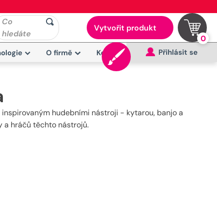
Co
Vytvořit produkt
hledáte
0
Přihlásit se
ologie
O firmě
Kontakt
a
 inspirovaným hudebními nástroji - kytarou, banjo a
 a hráčů těchto nástrojů.