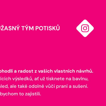
ÚŽASNÝ TÝM POTISKŮ
odlí a radost z vašich vlastních návrhů.
ících výsledků, ať už tisknete na bavlnu,
ed, ale také odolné vůči praní a sušení.
bychom to zajistili.