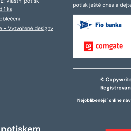
: Vlastní potisk
potisk ještě dnes a dej
d 1 ks
oblečení
ce - Vytvořené designy
© Copywrite 
Registrova
Nejoblíbenější online náv
s potiskem