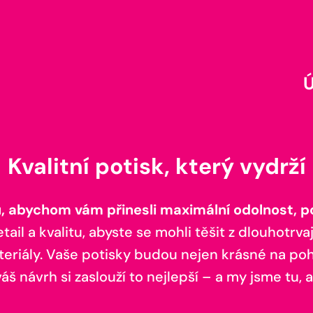
Kvalitní potisk, který vydrží
 abychom vám přinesli maximální odolnost, poh
il a kvalitu, abyste se mohli těšit z dlouhotrvaj
teriály. Vaše potisky budou nejen krásné na pohl
š návrh si zaslouží to nejlepší – a my jsme tu, a