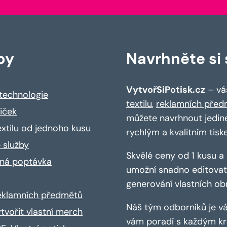
by
Navrhněte si s
VytvořSiPotisk.cz
– váš
 technologie
textilu
,
reklamních před
riček
můžete navrhnout jedin
extilu od jednoho kusu
rychlým a kvalitním tisk
 služby
Skvělé ceny od 1 kusu 
ná poptávka
umožní snadno editovat 
generování vlastních ob
reklamních předmětů
Náš tým odborníků je vá
ytvořit vlastní merch
vám poradí s každým kro