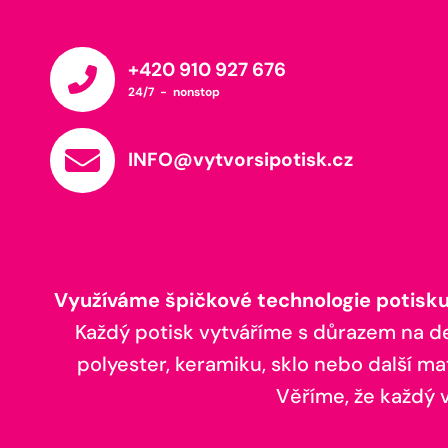
+420 910 927 676
24/7 - nonstop
INFO@vytvorsipotisk.cz
Využíváme špičkové technologie potisku,
Každý potisk vytváříme s důrazem na deta
polyester, keramiku, sklo nebo další ma
Věříme, že každý vá