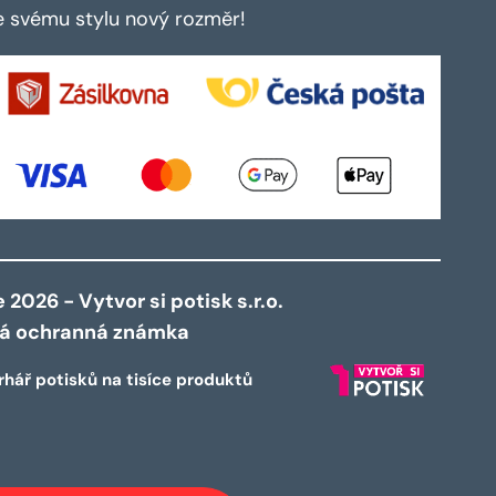
te svému stylu nový rozměr!
2026 - Vytvor si potisk s.r.o.
ná ochranná známka
rhář potisků na tisíce produktů