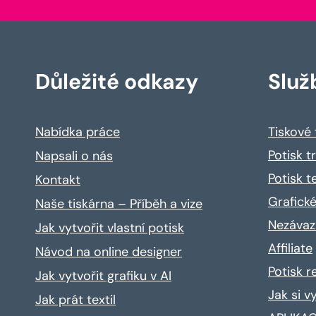
Důležité odkazy
Služ
Nabídka práce
Tiskové
Potisk t
Napsali o nás
Potisk t
Kontakt
Grafické
Naše tiskárna – Příběh a vize
Nezávaz
Jak vytvořit vlastní potisk
Affiliate
Návod na online designer
Potisk 
Jak vytvořit grafiku v AI
Jak si v
Jak prát textil