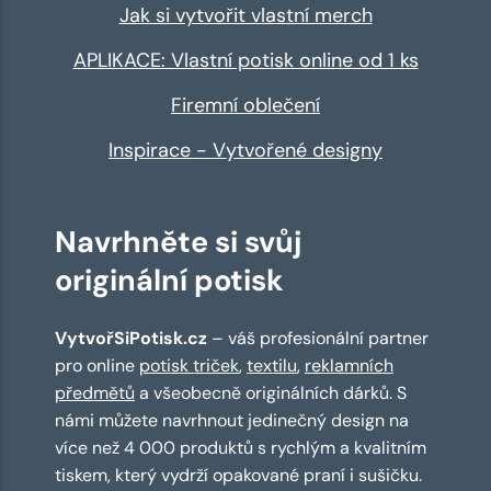
Jak si vytvořit vlastní merch
APLIKACE: Vlastní potisk online od 1 ks
Firemní oblečení
Inspirace - Vytvořené designy
Navrhněte si svůj
originální potisk
VytvořSiPotisk.cz
– váš profesionální partner
pro online
potisk triček
,
textilu
,
reklamních
předmětů
a všeobecně originálních dárků. S
námi můžete navrhnout jedinečný design na
více než 4 000 produktů s rychlým a kvalitním
tiskem, který vydrží opakované praní i sušičku.