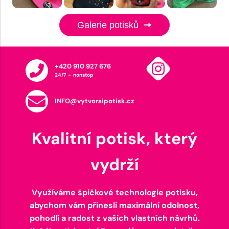
Galerie potisků
+420 910 927 676
24/7 - nonstop
INFO@vytvorsipotisk.cz
Kvalitní potisk, který
vydrží
Využíváme špičkové technologie potisku,
abychom vám přinesli maximální odolnost,
pohodlí a radost z vašich vlastních návrhů.