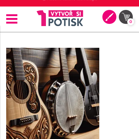
🖨️ Moderní tiskové technologie
0