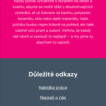
Každý potisk vytváříme s důrazem na detail a
kvalitu, abyste se mohli těšit z dlouhotrvajících
výsledků, ať už tisknete na bavlnu, polyester,
keramiku, sklo nebo další materiály. Vaše
potisky budou nejen krásné na pohled, ale také
odolné vůči praní a sušení. Věříme, že každý
váš návrh si zaslouží to nejlepší – a my jsme tu,
abychom to zajistili.
Důležité odkazy
Nabídka práce
Napsali o nás