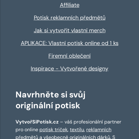
Affiliate
Potisk reklamních předmětů
Jak si vytvořit vlastní merch
APLIKACE: Vlastní potisk online od 1 ks
Firemní oblečení
Inspirace - Vytvořené designy
Navrhněte si svůj
originální potisk
VytvořSiPotisk.cz
– váš profesionální partner
pro online
potisk triček
,
textilu
,
reklamních
předmětů
a všeobecně originálních dárků. S