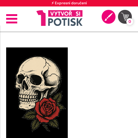
⚡ Expresní doručení
0