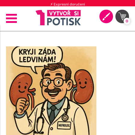
⚡ Expresní doručení
0