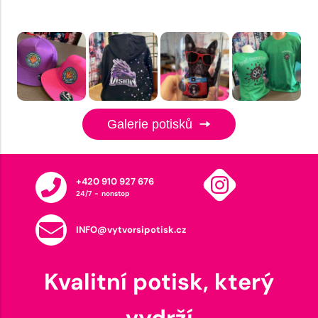
Galerie potisků
+420 910 927 676
24/7 - nonstop
INFO@vytvorsipotisk.cz
Kvalitní potisk, který
vydrží