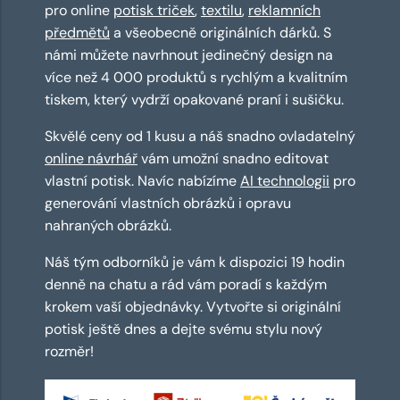
pro online
potisk triček
,
textilu
,
reklamních
předmětů
a všeobecně originálních dárků. S
námi můžete navrhnout jedinečný design na
více než 4 000 produktů s rychlým a kvalitním
tiskem, který vydrží opakované praní i sušičku.
Skvělé ceny od 1 kusu a náš snadno ovladatelný
online návrhář
vám umožní snadno editovat
vlastní potisk. Navíc nabízíme
AI technologii
pro
generování vlastních obrázků i opravu
nahraných obrázků.
Náš tým odborníků je vám k dispozici 19 hodin
denně na chatu a rád vám poradí s každým
krokem vaší objednávky. Vytvořte si originální
potisk ještě dnes a dejte svému stylu nový
rozměr!