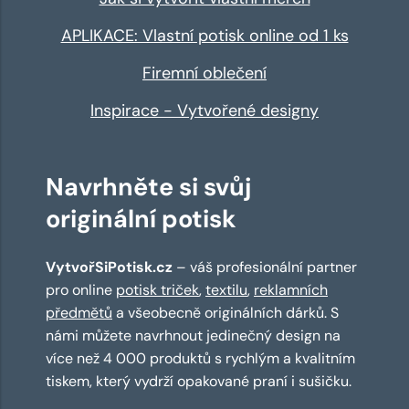
APLIKACE: Vlastní potisk online od 1 ks
Firemní oblečení
Inspirace - Vytvořené designy
Navrhněte si svůj
originální potisk
VytvořSiPotisk.cz
– váš profesionální partner
pro online
potisk triček
,
textilu
,
reklamních
předmětů
a všeobecně originálních dárků. S
námi můžete navrhnout jedinečný design na
více než 4 000 produktů s rychlým a kvalitním
tiskem, který vydrží opakované praní i sušičku.