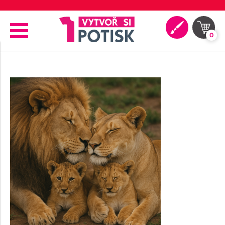
🖨️ Moderní tiskové technologie
0