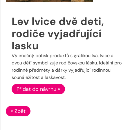
Lev lvice dvě deti,
rodiče vyjadřující
lasku
Výjimečný potisk produktů s grafikou lva, lvice a
dvou dětí symbolizuje rodičovskou lásku. Ideální pro
rodinné předměty a dárky vyjadřující rodinnou
sounáležitost a laskavost.
Přidat do návrhu »
« Zpět