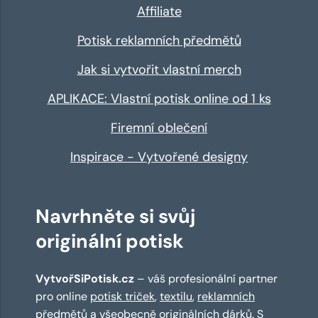
Affiliate
Potisk reklamních předmětů
Jak si vytvořit vlastní merch
APLIKACE: Vlastní potisk online od 1 ks
Firemní oblečení
Inspirace - Vytvořené designy
Navrhněte si svůj
originální potisk
VytvořSiPotisk.cz
– váš profesionální partner
pro online
potisk triček
,
textilu
,
reklamních
předmětů
a všeobecně originálních dárků. S