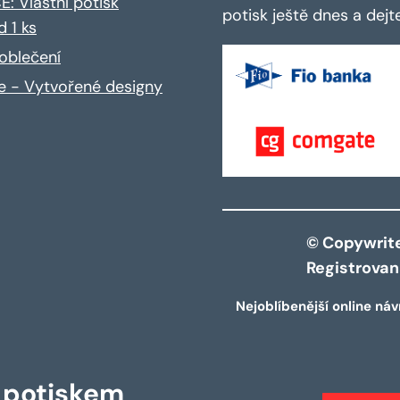
: Vlastní potisk
potisk ještě dnes a dej
d 1 ks
oblečení
ce - Vytvořené designy
© Copywrite 
Registrova
Nejoblíbenější online náv
s potiskem