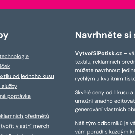
by
Navrhněte si s
VytvořSiPotisk.cz
– váš
 technologie
textilu
,
reklamních před
riček
můžete navrhnout jedin
extilu od jednoho kusu
rychlým a kvalitním tisk
 služby
Skvělé ceny od 1 kusu 
ná poptávka
umožní snadno editovat 
generování vlastních ob
reklamních předmětů
Náš tým odborníků je vá
ytvořit vlastní merch
vám poradí s každým kro