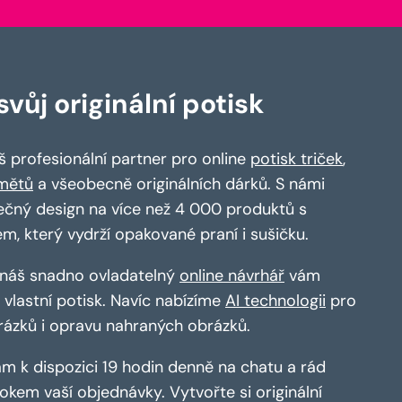
vůj originální potisk
 profesionální partner pro online
potisk triček
,
mětů
a všeobecně originálních dárků. S námi
ečný design na více než 4 000 produktů s
em, který vydrží opakované praní i sušičku.
a náš snadno ovladatelný
online návrhář
vám
vlastní potisk. Navíc nabízíme
AI technologii
pro
rázků i opravu nahraných obrázků.
m k dispozici 19 hodin denně na chatu a rád
kem vaší objednávky. Vytvořte si originální