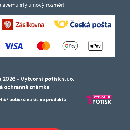
te svému stylu nový rozměr!
2026 - Vytvor si potisk s.r.o.
ná ochranná známka
rhář potisků na tisíce produktů