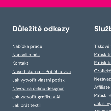
Důležité odkazy
Služ
Nabídka práce
Tiskové
Potisk t
Napsali o nás
Potisk t
Kontakt
Grafické
Naše tiskárna – Příběh a vize
Nezávaz
Jak vytvořit vlastní potisk
Affiliate
Návod na online designer
Potisk 
Jak vytvořit grafiku v AI
Jak si v
Jak prát textil