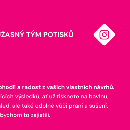
ÚŽASNÝ TÝM POTISKŮ
odlí a radost z vašich vlastních návrhů.
ících výsledků, ať už tisknete na bavlnu,
ed, ale také odolné vůči praní a sušení.
bychom to zajistili.