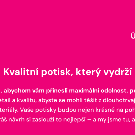
Kvalitní potisk, který vydrží
 abychom vám přinesli maximální odolnost, poh
il a kvalitu, abyste se mohli těšit z dlouhotrvaj
teriály. Vaše potisky budou nejen krásné na pohl
š návrh si zaslouží to nejlepší – a my jsme tu, a