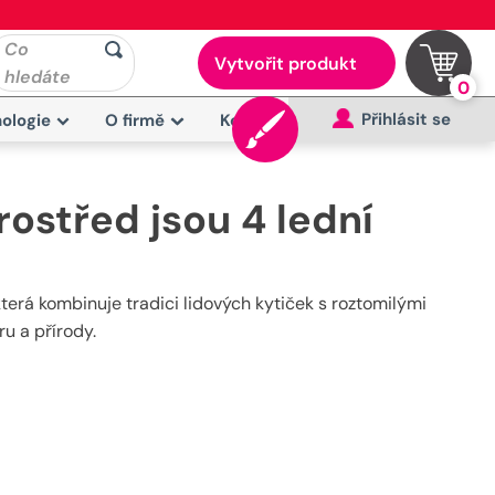
Co
Vytvořit produkt
hledáte
0
Přihlásit se
ologie
O firmě
Kontakt
rostřed jsou 4 lední
která kombinuje tradici lidových kytiček s roztomilými
ru a přírody.