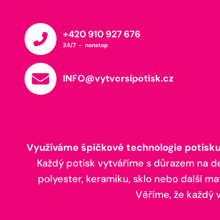
+420 910 927 676
24/7 - nonstop
INFO@vytvorsipotisk.cz
Využíváme špičkové technologie potisku,
Každý potisk vytváříme s důrazem na deta
polyester, keramiku, sklo nebo další ma
Věříme, že každý vá