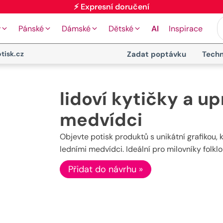
⚡ Expresní doručení
y
Pánské
Dámské
Dětské
AI
Inspirace
tisk.cz
Zadat poptávku
Techn
lidoví kytičky a up
medvídci
Objevte potisk produktů s unikátní grafikou, 
ledními medvídci. Ideální pro milovníky folklo
Přidat do návrhu »