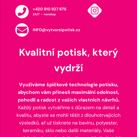
+420 910 927 676
24/7 - nonstop
INFO@vytvorsipotisk.cz
Kvalitní potisk, který
vydrží
Využíváme špičkové technologie potisku,
abychom vám přinesli maximální odolnost,
pohodlí a radost z vašich vlastních návrhů.
Každý potisk vytváříme s důrazem na detail a
kvalitu, abyste se mohli těšit z dlouhotrvajících
výsledků, ať už tisknete na bavlnu, polyester,
keramiku, sklo nebo další materiály. Vaše