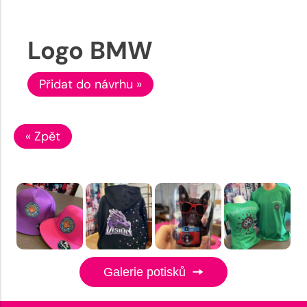
Logo BMW
Přidat do návrhu »
« Zpět
Galerie potisků