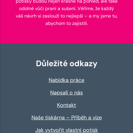
potisky budou nejen krásné na pohled, ale také
odolné vůči praní a sušení. Věříme, že každý
váš návrh si zaslouží to nejlepší – a my jsme tu,
abychom to zajistili.
Důležité odkazy
Nabídka práce
Napsali o nás
Kontakt
Naše tiskárna – Příběh a vize
Jak vytvořit vlastní potisk