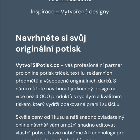
Inspirace - Vytvořené designy
Navrhněte si svůj
originální potisk
VytvořSiPotisk.cz
– váš profesionální partner
pro online
potisk triček
,
textilu
,
reklamních
předmětů
a všeobecně originálních dárků. S
námi můžete navrhnout jedinečný design na
více než 4 000 produktů s rychlým a kvalitním
tiskem, který vydrží opakované praní i sušičku.
Skvělé ceny od 1 kusu a náš snadno ovladatelný
online návrhář
vám umožní snadno editovat
vlastní potisk. Navíc nabízíme
AI technologii
pro