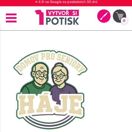
⭐ 4.9 na Google za posledních 30 dní
0