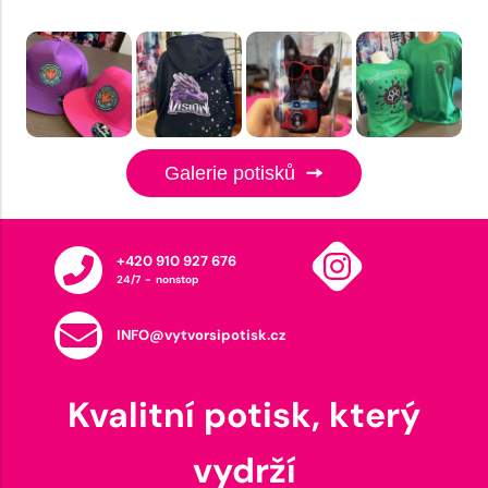
Galerie potisků
+420 910 927 676
24/7 - nonstop
INFO@vytvorsipotisk.cz
Kvalitní potisk, který
vydrží