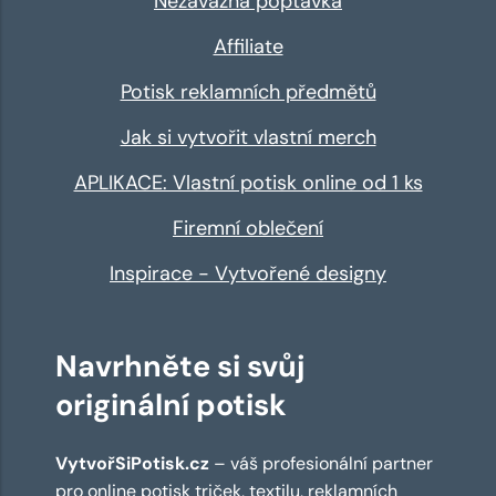
Nezávazná poptávka
Affiliate
Potisk reklamních předmětů
Jak si vytvořit vlastní merch
APLIKACE: Vlastní potisk online od 1 ks
Firemní oblečení
Inspirace - Vytvořené designy
Navrhněte si svůj
originální potisk
VytvořSiPotisk.cz
– váš profesionální partner
pro online
potisk triček
,
textilu
,
reklamních