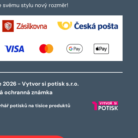
te svému stylu nový rozměr!
2026 - Vytvor si potisk s.r.o.
ná ochranná známka
rhář potisků na tisíce produktů