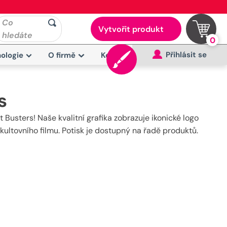
Co
Vytvořit produkt
hledáte
0
Přihlásit se
ologie
O firmě
Kontakt
s
Busters! Naše kvalitní grafika zobrazuje ikonické logo
kultovního filmu. Potisk je dostupný na řadě produktů.