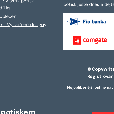
: Vlastní potisk
potisk ještě dnes a dej
d 1 ks
oblečení
ce - Vytvořené designy
© Copywrite 
Registrova
Nejoblíbenější online náv
s potiskem