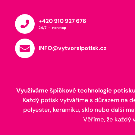
+420 910 927 676
24/7 - nonstop
INFO@vytvorsipotisk.cz
Využíváme špičkové technologie potisku,
Každý potisk vytváříme s důrazem na deta
polyester, keramiku, sklo nebo další ma
Věříme, že každý vá