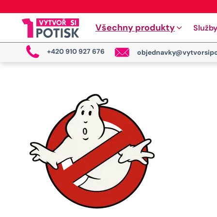
Všechny produkty
Služb
+420 910 927 676
objednavky@vytvorsipo