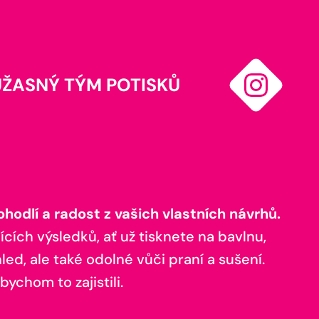
ÚŽASNÝ TÝM POTISKŮ
odlí a radost z vašich vlastních návrhů.
ících výsledků, ať už tisknete na bavlnu,
ed, ale také odolné vůči praní a sušení.
bychom to zajistili.