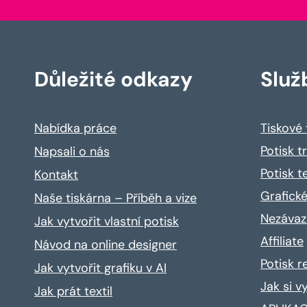
Důležité odkazy
Služ
Nabídka práce
Tiskové
Potisk t
Napsali o nás
Potisk t
Kontakt
Grafické
Naše tiskárna – Příběh a vize
Nezávaz
Jak vytvořit vlastní potisk
Affiliate
Návod na online designer
Potisk 
Jak vytvořit grafiku v AI
Jak si v
Jak prát textil