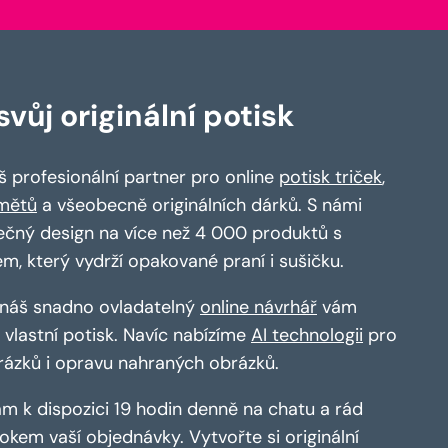
vůj originální potisk
 profesionální partner pro online
potisk triček
,
mětů
a všeobecně originálních dárků. S námi
ečný design na více než 4 000 produktů s
em, který vydrží opakované praní i sušičku.
a náš snadno ovladatelný
online návrhář
vám
vlastní potisk. Navíc nabízíme
AI technologii
pro
rázků i opravu nahraných obrázků.
m k dispozici 19 hodin denně na chatu a rád
kem vaší objednávky. Vytvořte si originální