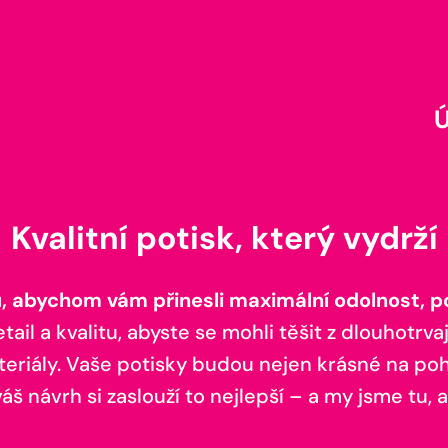
Kvalitní potisk, který vydrží
 abychom vám přinesli maximální odolnost, poh
il a kvalitu, abyste se mohli těšit z dlouhotrvaj
teriály. Vaše potisky budou nejen krásné na pohl
š návrh si zaslouží to nejlepší – a my jsme tu, a