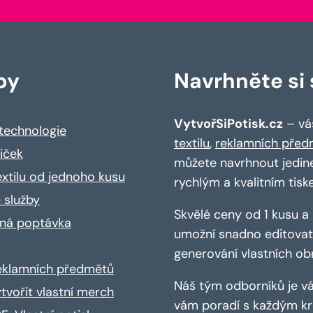
by
Navrhněte si s
VytvořSiPotisk.cz
– váš
 technologie
textilu
,
reklamních před
riček
můžete navrhnout jedin
extilu od jednoho kusu
rychlým a kvalitním tisk
 služby
Skvělé ceny od 1 kusu 
ná poptávka
umožní snadno editovat 
generování vlastních ob
reklamních předmětů
Náš tým odborníků je vá
ytvořit vlastní merch
vám poradí s každým kro