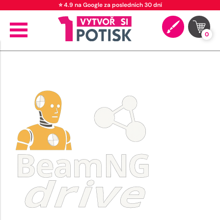
⭐ 4.9 na Google za posledních 30 dní
0