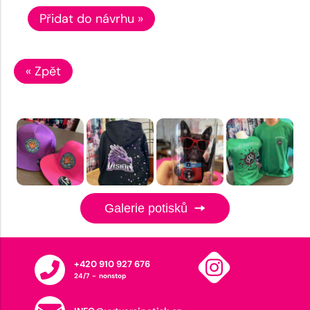
Přidat do návrhu »
« Zpět
Galerie potisků
+420 910 927 676
24/7 - nonstop