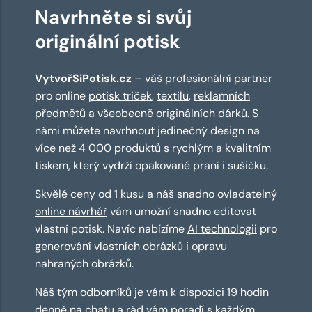
Navrhněte si svůj
originální potisk
VytvořSiPotisk.cz
– váš profesionální partner
pro online
potisk triček
,
textilu
,
reklamních
předmětů
a všeobecně originálních dárků. S
námi můžete navrhnout jedinečný design na
více než 4 000 produktů s rychlým a kvalitním
tiskem, který vydrží opakované praní i sušičku.
Skvělé ceny od 1 kusu a náš snadno ovladatelný
online návrhář
vám umožní snadno editovat
vlastní potisk. Navíc nabízíme
AI technologii
pro
generování vlastních obrázků i opravu
nahraných obrázků.
Náš tým odborníků je vám k dispozici 19 hodin
denně na chatu a rád vám poradí s každým