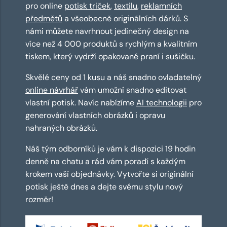
pro online
potisk triček
,
textilu
,
reklamních
předmětů
a všeobecně originálních dárků. S
námi můžete navrhnout jedinečný design na
více než 4 000 produktů s rychlým a kvalitním
tiskem, který vydrží opakované praní i sušičku.
Skvělé ceny od 1 kusu a náš snadno ovladatelný
online návrhář
vám umožní snadno editovat
vlastní potisk. Navíc nabízíme
AI technologii
pro
generování vlastních obrázků i opravu
nahraných obrázků.
Náš tým odborníků je vám k dispozici 19 hodin
denně na chatu a rád vám poradí s každým
krokem vaší objednávky. Vytvořte si originální
potisk ještě dnes a dejte svému stylu nový
rozměr!