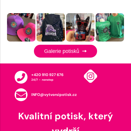
Galerie potisků
+420 910 927 676
24/7 - nonstop
INFO@vytvorsipotisk.cz
Kvalitní potisk, který
vydrží