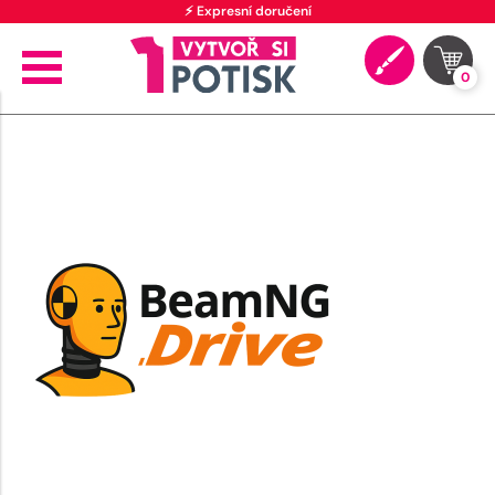
⚡ Expresní doručení
0