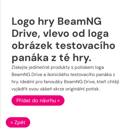
Logo hry BeamNG
Drive, vlevo od loga
obrázek testovacího
panáka z té hry.
Získejte jedinečné produkty s potiskem loga
BeamNG Drive a ikonického testovacího panáka z
hry. Ideální pro fanoušky BeamNG Drive, kteří chtějí
vyjádřit svou vášeň skrze originální potisk.
Přidat do návrhu »
« Zpět