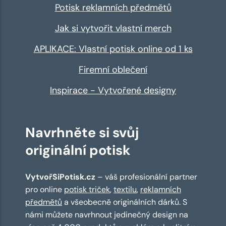
Potisk reklamních předmětů
Jak si vytvořit vlastní merch
APLIKACE: Vlastní potisk online od 1 ks
Firemní oblečení
Inspirace - Vytvořené designy
Navrhněte si svůj
originální potisk
VytvořSiPotisk.cz
– váš profesionální partner
pro online
potisk triček
,
textilu
,
reklamních
předmětů
a všeobecně originálních dárků. S
námi můžete navrhnout jedinečný design na