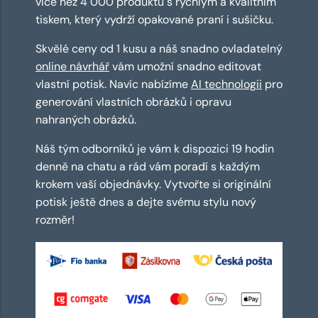
více než 4 000 produktů s rychlým a kvalitním
tiskem, který vydrží opakované praní i sušičku.
Skvělé ceny od 1 kusu a náš snadno ovladatelný
online návrhář
vám umožní snadno editovat
vlastní potisk. Navíc nabízíme
AI technologii
pro
generování vlastních obrázků i opravu
nahraných obrázků.
Náš tým odborníků je vám k dispozici 19 hodin
denně na chatu a rád vám poradí s každým
krokem vaší objednávky. Vytvořte si originální
potisk ještě dnes a dejte svému stylu nový
rozměr!