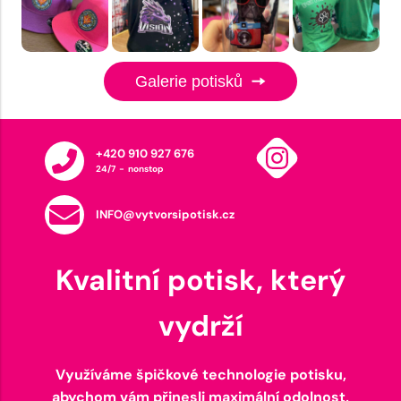
Galerie potisků
+420 910 927 676
24/7 - nonstop
INFO@vytvorsipotisk.cz
Kvalitní potisk, který
vydrží
Využíváme špičkové technologie potisku,
abychom vám přinesli maximální odolnost,