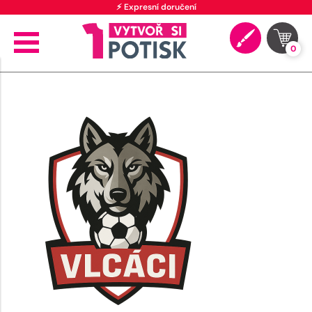
⚡ Expresní doručení
0