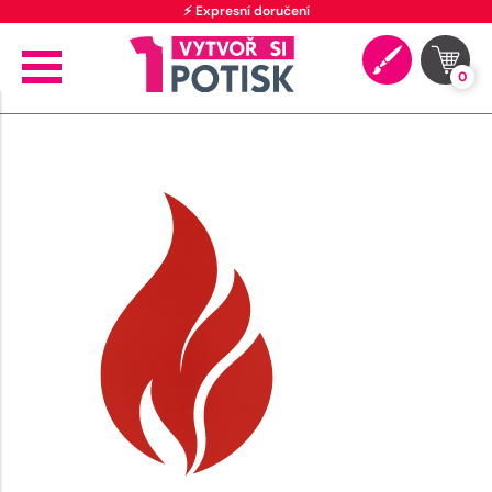
⚡ Expresní doručení
0