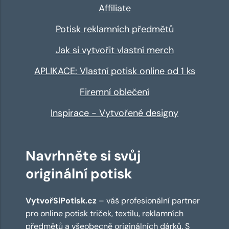
Affiliate
Potisk reklamních předmětů
Jak si vytvořit vlastní merch
APLIKACE: Vlastní potisk online od 1 ks
Firemní oblečení
Inspirace - Vytvořené designy
Navrhněte si svůj
originální potisk
VytvořSiPotisk.cz
– váš profesionální partner
pro online
potisk triček
,
textilu
,
reklamních
předmětů
a všeobecně originálních dárků. S