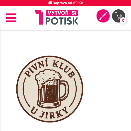
🚚 Doprava od 89 Kč
0