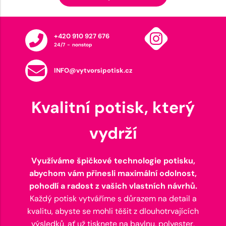
+420 910 927 676
24/7 - nonstop
INFO@vytvorsipotisk.cz
Kvalitní potisk, který
vydrží
Využíváme špičkové technologie potisku,
abychom vám přinesli maximální odolnost,
pohodlí a radost z vašich vlastních návrhů.
Každý potisk vytváříme s důrazem na detail a
kvalitu, abyste se mohli těšit z dlouhotrvajících
výsledků, ať už tisknete na bavlnu, polyester,