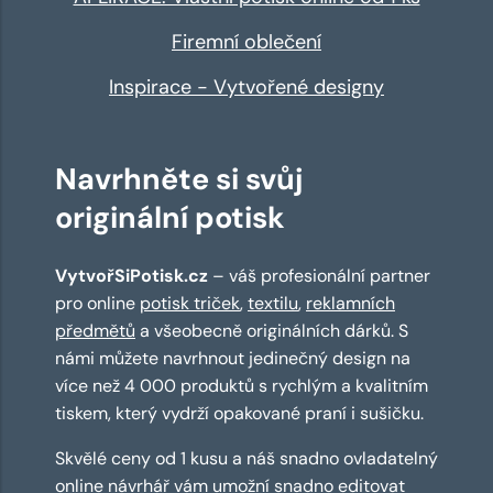
Firemní oblečení
Inspirace - Vytvořené designy
Navrhněte si svůj
originální potisk
VytvořSiPotisk.cz
– váš profesionální partner
pro online
potisk triček
,
textilu
,
reklamních
předmětů
a všeobecně originálních dárků. S
námi můžete navrhnout jedinečný design na
více než 4 000 produktů s rychlým a kvalitním
tiskem, který vydrží opakované praní i sušičku.
Skvělé ceny od 1 kusu a náš snadno ovladatelný
online návrhář
vám umožní snadno editovat