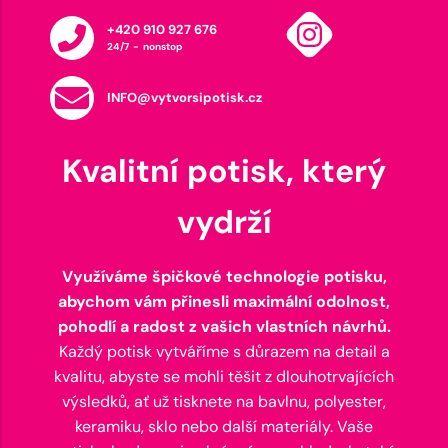
+420 910 927 676
24/7 - nonstop
INFO@vytvorsipotisk.cz
Kvalitní potisk, který
vydrží
Využíváme špičkové technologie potisku,
abychom vám přinesli maximální odolnost,
pohodlí a radost z vašich vlastních návrhů.
Každý potisk vytváříme s důrazem na detail a
kvalitu, abyste se mohli těšit z dlouhotrvajících
výsledků, ať už tisknete na bavlnu, polyester,
keramiku, sklo nebo další materiály. Vaše