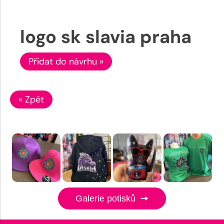
logo sk slavia praha
Přidat do návrhu »
« Zpět
Galerie potisků