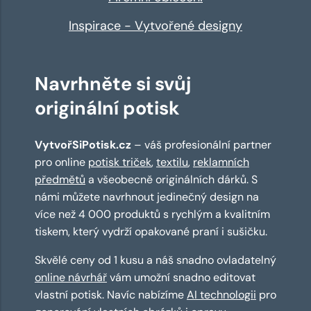
Inspirace - Vytvořené designy
Navrhněte si svůj
originální potisk
VytvořSiPotisk.cz
– váš profesionální partner
pro online
potisk triček
,
textilu
,
reklamních
předmětů
a všeobecně originálních dárků. S
námi můžete navrhnout jedinečný design na
více než 4 000 produktů s rychlým a kvalitním
tiskem, který vydrží opakované praní i sušičku.
Skvělé ceny od 1 kusu a náš snadno ovladatelný
online návrhář
vám umožní snadno editovat
vlastní potisk. Navíc nabízíme
AI technologii
pro