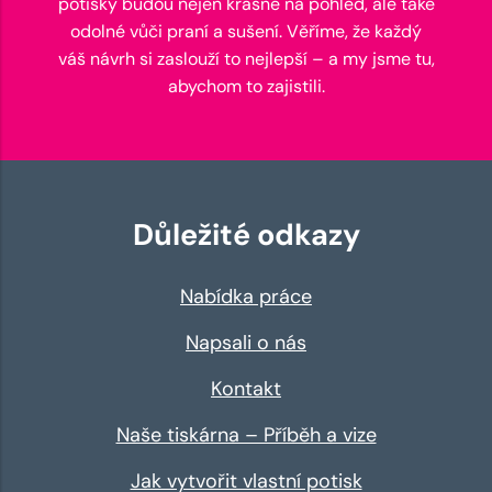
potisky budou nejen krásné na pohled, ale také
odolné vůči praní a sušení. Věříme, že každý
váš návrh si zaslouží to nejlepší – a my jsme tu,
abychom to zajistili.
Důležité odkazy
Nabídka práce
Napsali o nás
Kontakt
Naše tiskárna – Příběh a vize
Jak vytvořit vlastní potisk