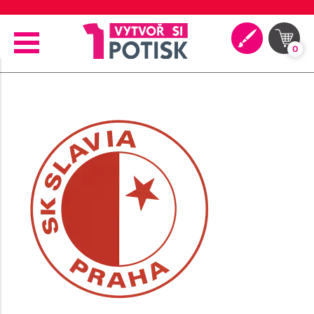
🖨️ Moderní tiskové technologie
0