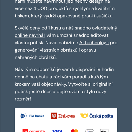
námi můžete navrhnout jedinečný design na
více než 4 000 produktů s rychlým a kvalitním
tiskem, který vydrží opakované praní i sušičku.
Skvělé ceny od 1 kusu a náš snadno ovladatelný
online návrhář
vám umožní snadno editovat
vlastní potisk. Navíc nabízíme
AI technologii
pro
generování vlastních obrázků i opravu
nahraných obrázků.
Náš tým odborníků je vám k dispozici 19 hodin
denně na chatu a rád vám poradí s každým
krokem vaší objednávky. Vytvořte si originální
potisk ještě dnes a dejte svému stylu nový
rozměr!