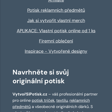
Potisk reklamních předmětů
Jak si vytvořit vlastní merch
APLIKACE: Vlastní potisk online od 1 ks
Firemní oblečení
Inspirace - Vytvořené designy
Navrhněte si svůj
originální potisk
VytvořSiPotisk.cz
– váš profesionální partner
pro online
potisk triček
,
textilu
,
reklamních
předmětů
a všeobecně originálních dárků. S