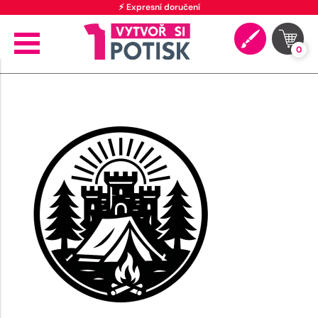
⚡ Expresní doručení
0