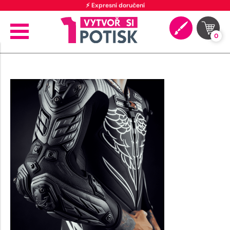
⚡ Expresní doručení
0