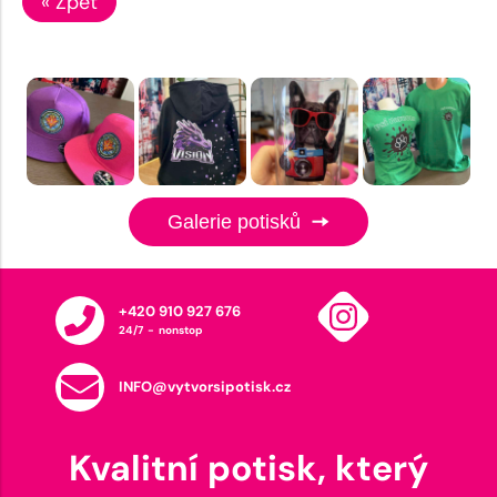
« Zpět
Galerie potisků
+420 910 927 676
24/7 - nonstop
INFO@vytvorsipotisk.cz
Kvalitní potisk, který