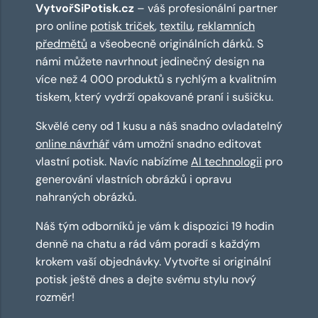
VytvořSiPotisk.cz
– váš profesionální partner
pro online
potisk triček
,
textilu
,
reklamních
předmětů
a všeobecně originálních dárků. S
námi můžete navrhnout jedinečný design na
více než 4 000 produktů s rychlým a kvalitním
tiskem, který vydrží opakované praní i sušičku.
Skvělé ceny od 1 kusu a náš snadno ovladatelný
online návrhář
vám umožní snadno editovat
vlastní potisk. Navíc nabízíme
AI technologii
pro
generování vlastních obrázků i opravu
nahraných obrázků.
Náš tým odborníků je vám k dispozici 19 hodin
denně na chatu a rád vám poradí s každým
krokem vaší objednávky. Vytvořte si originální
potisk ještě dnes a dejte svému stylu nový
rozměr!