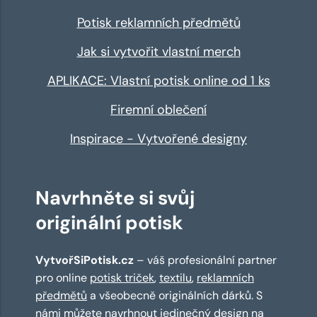
Potisk reklamních předmětů
Jak si vytvořit vlastní merch
APLIKACE: Vlastní potisk online od 1 ks
Firemní oblečení
Inspirace - Vytvořené designy
Navrhněte si svůj
originální potisk
VytvořSiPotisk.cz
– váš profesionální partner
pro online
potisk triček
,
textilu
,
reklamních
předmětů
a všeobecně originálních dárků. S
námi můžete navrhnout jedinečný design na