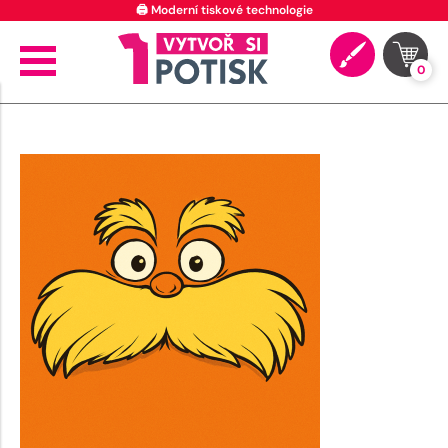
🖨️ Moderní tiskové technologie
0