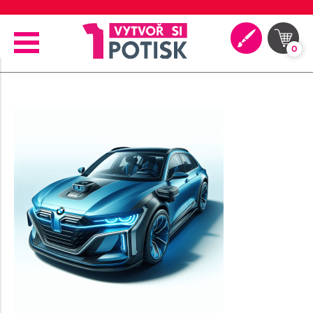
🖨️ Moderní tiskové technologie
0