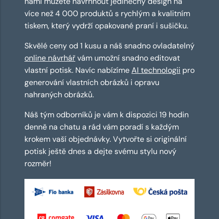
námi můžete navrhnout jedinečný design na
více než 4 000 produktů s rychlým a kvalitním
tiskem, který vydrží opakované praní i sušičku.
Skvělé ceny od 1 kusu a náš snadno ovladatelný
online návrhář
vám umožní snadno editovat
vlastní potisk. Navíc nabízíme
AI technologii
pro
generování vlastních obrázků i opravu
nahraných obrázků.
Náš tým odborníků je vám k dispozici 19 hodin
denně na chatu a rád vám poradí s každým
krokem vaší objednávky. Vytvořte si originální
potisk ještě dnes a dejte svému stylu nový
rozměr!