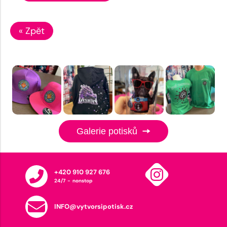
« Zpět
Galerie potisků
+420 910 927 676
24/7 - nonstop
INFO@vytvorsipotisk.cz