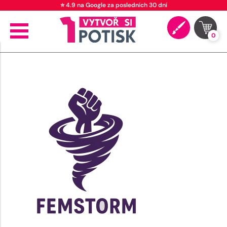
⭐ 4.9 na Google za posledních 30 dní
0