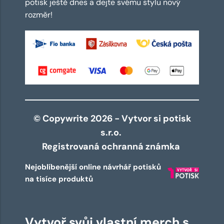
potisk ještě dnes a dejte svému stylu nový
rozměr!
© Copywrite 2026 - Vytvor si potisk
s.r.o.
Registrovaná ochranná známka
Nejoblíbenější online návrhář potisků
na tisíce produktů
Vytvoř svůj vlastní merch s