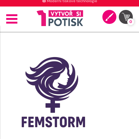
🖨️ Moderní tiskové technologie
0