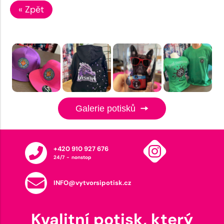
« Zpět
Galerie potisků
+420 910 927 676
24/7 - nonstop
INFO@vytvorsipotisk.cz
Kvalitní potisk, který