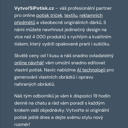
VytvořSiPotisk.cz
– váš profesionální partner
pro online
potisk triček
,
textilu
,
reklamních
předmětů
a všeobecně originálních dárků. S
námi můžete navrhnout jedinečný design na
více než 4 000 produktů s rychlým a kvalitním
tiskem, který vydrží opakované praní i sušičku.
Skvělé ceny od 1 kusu a náš snadno ovladatelný
online návrhář
vám umožní snadno editovat
vlastní potisk. Navíc nabízíme
AI technologii
pro
generování vlastních obrázků i opravu
nahraných obrázků.
Náš tým odborníků je vám k dispozici 19 hodin
denně na chatu a rád vám poradí s každým
krokem vaší objednávky. Vytvořte si originální
potisk ještě dnes a dejte svému stylu nový
rozměr!