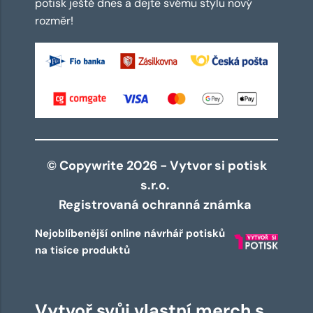
potisk ještě dnes a dejte svému stylu nový
rozměr!
© Copywrite 2026 - Vytvor si potisk
s.r.o.
Registrovaná ochranná známka
Nejoblíbenější online návrhář potisků
na tisíce produktů
Vytvoř svůj vlastní merch s