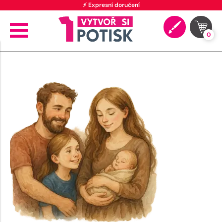
⚡ Expresní doručení
0