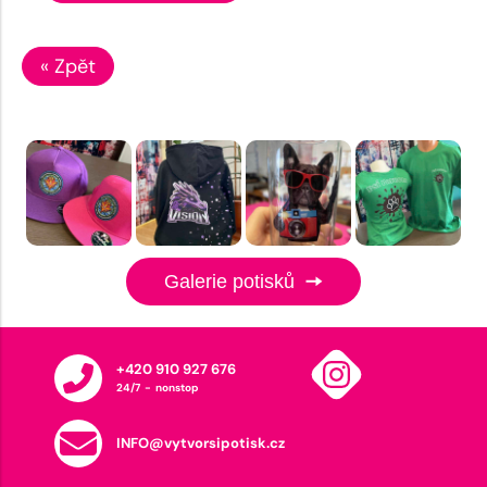
« Zpět
Galerie potisků
+420 910 927 676
24/7 - nonstop
INFO@vytvorsipotisk.cz