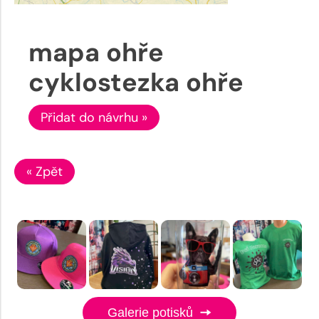
mapa ohře
cyklostezka ohře
Přidat do návrhu »
« Zpět
Galerie potisků