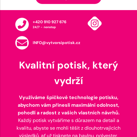
+420 910 927 676
24/7 - nonstop
INFO@vytvorsipotisk.cz
Kvalitní potisk, který
vydrží
Využíváme špičkové technologie potisku,
abychom vám přinesli maximální odolnost,
pohodlí a radost z vašich vlastních návrhů.
Každý potisk vytváříme s důrazem na detail a
kvalitu, abyste se mohli těšit z dlouhotrvajících
výsledků, ať už tisknete na bavlnu, polyester,