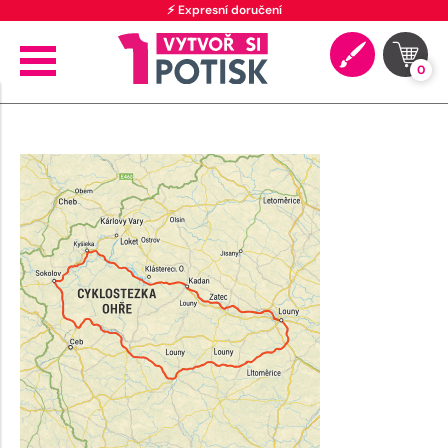
⚡ Expresní doručení
0