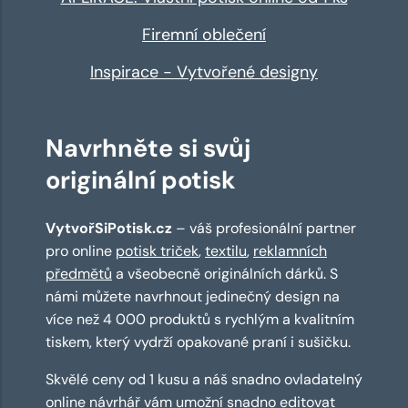
Firemní oblečení
Inspirace - Vytvořené designy
Navrhněte si svůj
originální potisk
VytvořSiPotisk.cz
– váš profesionální partner
pro online
potisk triček
,
textilu
,
reklamních
předmětů
a všeobecně originálních dárků. S
námi můžete navrhnout jedinečný design na
více než 4 000 produktů s rychlým a kvalitním
tiskem, který vydrží opakované praní i sušičku.
Skvělé ceny od 1 kusu a náš snadno ovladatelný
online návrhář
vám umožní snadno editovat