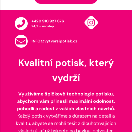
+420 910 927 676
24/7 - nonstop
INFO@vytvorsipotisk.cz
Kvalitní potisk, který
vydrží
Využíváme špičkové technologie potisku,
abychom vám přinesli maximální odolnost,
pohodlí a radost z vašich vlastních návrhů.
Každý potisk vytváříme s důrazem na detail a
kvalitu, abyste se mohli těšit z dlouhotrvajících
výsledků, ať už tisknete na bavlnu, polyester,