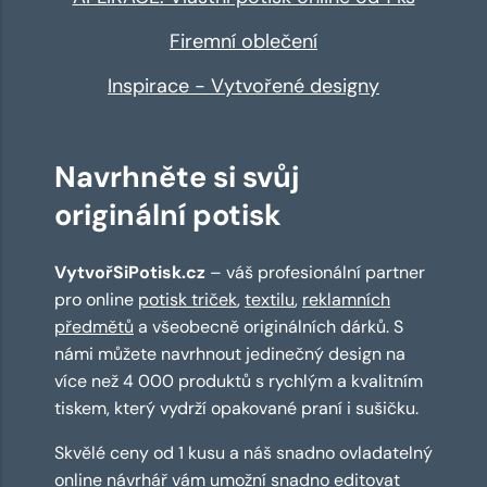
Firemní oblečení
Inspirace - Vytvořené designy
Navrhněte si svůj
originální potisk
VytvořSiPotisk.cz
– váš profesionální partner
pro online
potisk triček
,
textilu
,
reklamních
předmětů
a všeobecně originálních dárků. S
námi můžete navrhnout jedinečný design na
více než 4 000 produktů s rychlým a kvalitním
tiskem, který vydrží opakované praní i sušičku.
Skvělé ceny od 1 kusu a náš snadno ovladatelný
online návrhář
vám umožní snadno editovat