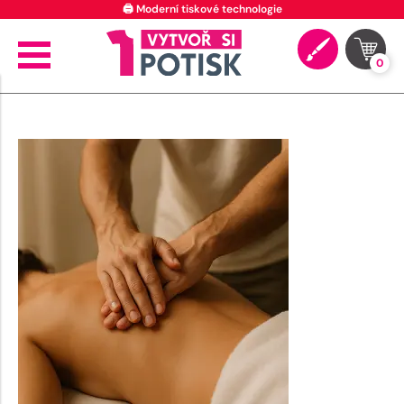
🖨️ Moderní tiskové technologie
0