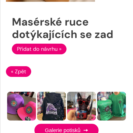
Masérské ruce
dotýkajících se zad
Přidat do návrhu »
« Zpět
Galerie potisků