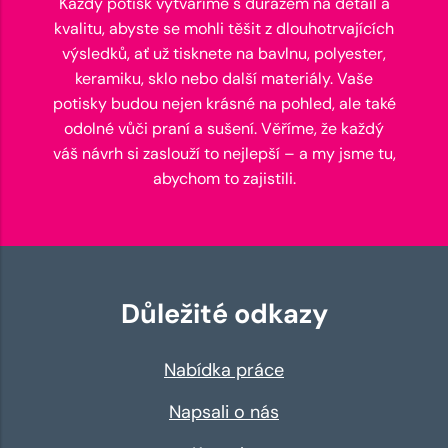
Každý potisk vytváříme s důrazem na detail a
kvalitu, abyste se mohli těšit z dlouhotrvajících
výsledků, ať už tisknete na bavlnu, polyester,
keramiku, sklo nebo další materiály. Vaše
potisky budou nejen krásné na pohled, ale také
odolné vůči praní a sušení. Věříme, že každý
váš návrh si zaslouží to nejlepší – a my jsme tu,
abychom to zajistili.
Důležité odkazy
Nabídka práce
Napsali o nás