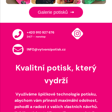
Galerie potisků
+420 910 927 676
24/7 - nonstop
INFO@vytvorsipotisk.cz
Kvalitní potisk, který
vydrží
Využíváme špičkové technologie potisku,
abychom vám přinesli maximální odolnost,
pohodlí a radost z vašich vlastních návrhů.