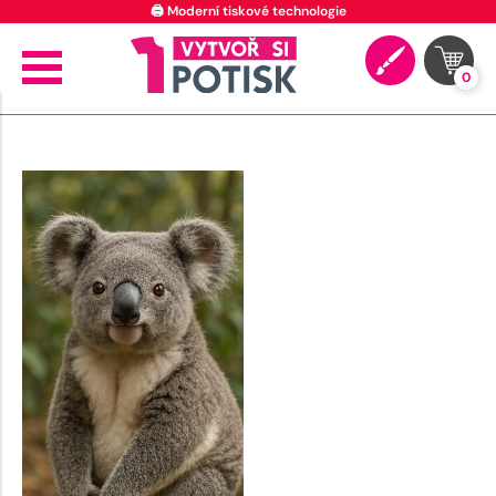
🖨️ Moderní tiskové technologie
0