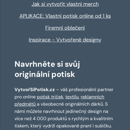
Jak si vytvořit vlastní merch
APLIKACE: Vlastní potisk online od 1 ks
Firemní oblečení
Inspirace - Vytvořené designy
Navrhněte si svůj
originální potisk
VytvořSiPotisk.cz
– váš profesionální partner
pro online
potisk triček
,
textilu
,
reklamních
předmětů
a všeobecně originálních dárků. S
námi můžete navrhnout jedinečný design na
více než 4 000 produktů s rychlým a kvalitním
tiskem, který vydrží opakované praní i sušičku.