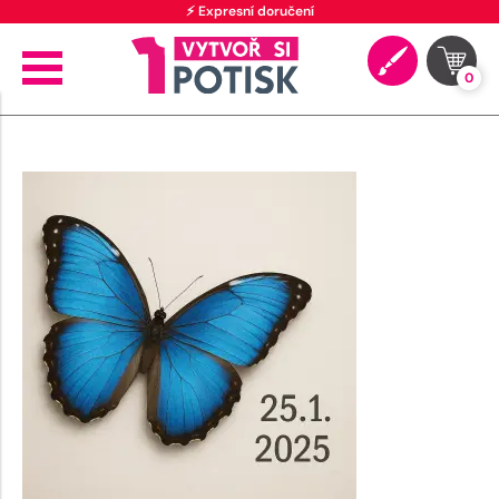
⚡ Expresní doručení
0