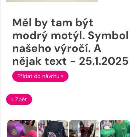
Měl by tam být
modrý motýl. Symbol
našeho výročí. A
nějak text - 25.1.2025
Přidat do návrhu »
« Zpět