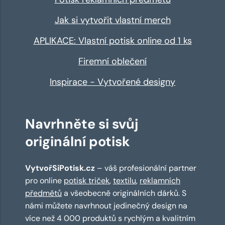
Jak si vytvořit vlastní merch
APLIKACE: Vlastní potisk online od 1 ks
Firemní oblečení
Inspirace - Vytvořené designy
Navrhněte si svůj
originální potisk
VytvořSiPotisk.cz
– váš profesionální partner
pro online
potisk triček
,
textilu
,
reklamních
předmětů
a všeobecně originálních dárků. S
námi můžete navrhnout jedinečný design na
více než 4 000 produktů s rychlým a kvalitním