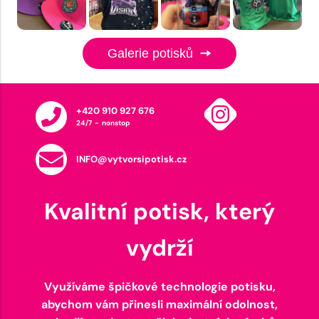
Galerie potisků
+420 910 927 676
24/7 - nonstop
INFO@vytvorsipotisk.cz
Kvalitní potisk, který
vydrží
Využíváme špičkové technologie potisku,
abychom vám přinesli maximální odolnost,