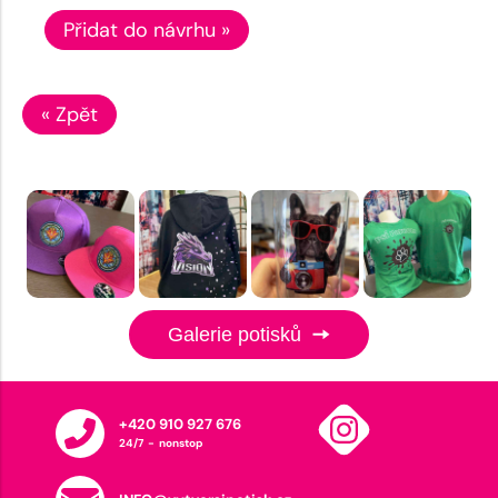
Přidat do návrhu »
« Zpět
Galerie potisků
+420 910 927 676
24/7 - nonstop