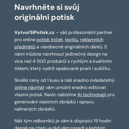
Navrhněte si svůj
originální potisk
VytvořSiPotisk.cz
– váš profesionální partner
pro online
potisk triček
,
textilu
,
reklamních
předmětů
a všeobecně originálních dárků. S
námi můžete navrhnout jedinečný design na
více než 4 000 produktů s rychlým a kvalitním
tiskem, který vydrží opakované praní i sušičku.
Skvělé ceny od 1 kusu a náš snadno ovladatelný
online návrhář
vám umožní snadno editovat
vlastní potisk. Navíc nabízíme
AI technologii
pro
generování vlastních obrázků i opravu
nahraných obrázků.
Náš tým odborníků je vám k dispozici 19 hodin
denně na chatu a rád vám poradí s každým