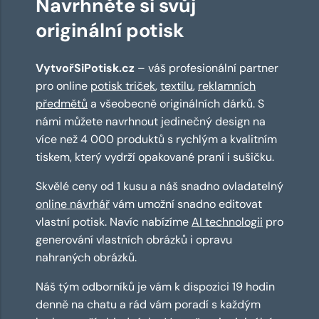
Navrhněte si svůj
originální potisk
VytvořSiPotisk.cz
– váš profesionální partner
pro online
potisk triček
,
textilu
,
reklamních
předmětů
a všeobecně originálních dárků. S
námi můžete navrhnout jedinečný design na
více než 4 000 produktů s rychlým a kvalitním
tiskem, který vydrží opakované praní i sušičku.
Skvělé ceny od 1 kusu a náš snadno ovladatelný
online návrhář
vám umožní snadno editovat
vlastní potisk. Navíc nabízíme
AI technologii
pro
generování vlastních obrázků i opravu
nahraných obrázků.
Náš tým odborníků je vám k dispozici 19 hodin
denně na chatu a rád vám poradí s každým