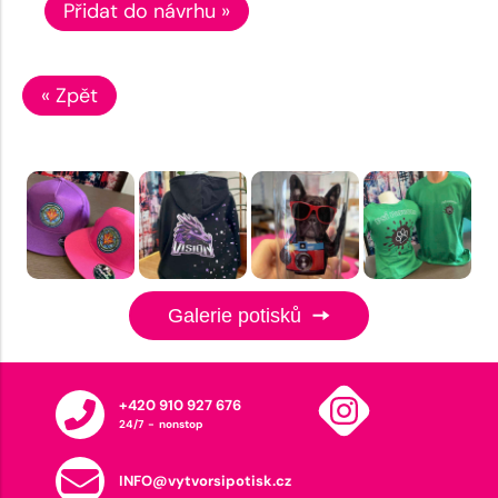
Přidat do návrhu »
« Zpět
Galerie potisků
+420 910 927 676
24/7 - nonstop
INFO@vytvorsipotisk.cz