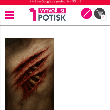
⭐ 4.9 na Google za posledních 30 dní
0