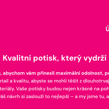
Kvalitní potisk, který vydrží
 abychom vám přinesli maximální odolnost, poh
il a kvalitu, abyste se mohli těšit z dlouhotrvaj
teriály. Vaše potisky budou nejen krásné na pohl
š návrh si zaslouží to nejlepší – a my jsme tu, a