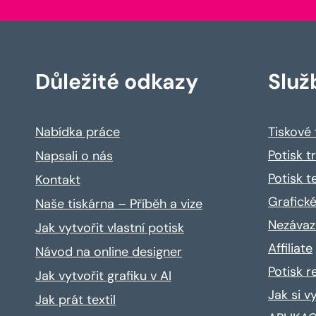
Důležité odkazy
Služ
Nabídka práce
Tiskové
Potisk t
Napsali o nás
Potisk t
Kontakt
Grafické
Naše tiskárna – Příběh a vize
Nezávaz
Jak vytvořit vlastní potisk
Affiliate
Návod na online designer
Potisk 
Jak vytvořit grafiku v AI
Jak si v
Jak prát textil