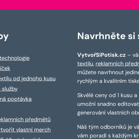
by
Navrhněte si s
VytvořSiPotisk.cz
– váš
 technologie
textilu
,
reklamních před
riček
můžete navrhnout jedin
extilu od jednoho kusu
rychlým a kvalitním tisk
 služby
Skvělé ceny od 1 kusu 
ná poptávka
umožní snadno editovat 
generování vlastních ob
reklamních předmětů
Náš tým odborníků je vá
ytvořit vlastní merch
vám poradí s každým kro