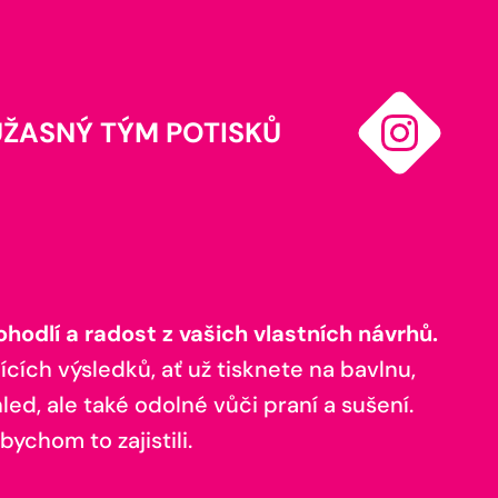
ÚŽASNÝ TÝM POTISKŮ
odlí a radost z vašich vlastních návrhů.
ících výsledků, ať už tisknete na bavlnu,
ed, ale také odolné vůči praní a sušení.
bychom to zajistili.