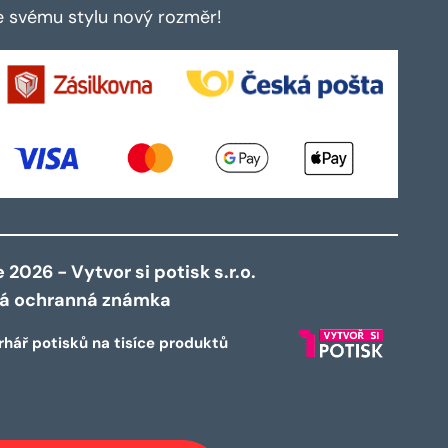
te svému stylu nový rozměr!
2026 - Vytvor si potisk s.r.o.
ná ochranná známka
rhář potisků na tisíce produktů