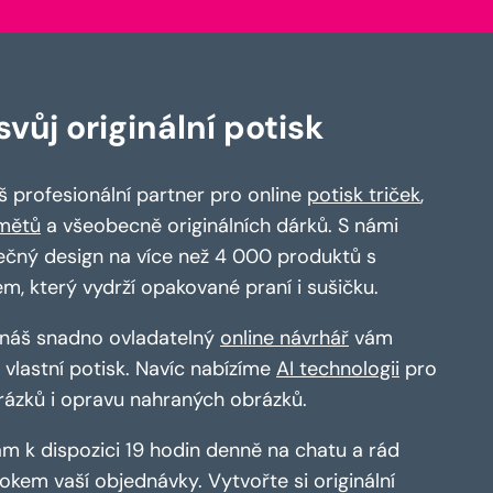
vůj originální potisk
 profesionální partner pro online
potisk triček
,
mětů
a všeobecně originálních dárků. S námi
ečný design na více než 4 000 produktů s
em, který vydrží opakované praní i sušičku.
a náš snadno ovladatelný
online návrhář
vám
vlastní potisk. Navíc nabízíme
AI technologii
pro
rázků i opravu nahraných obrázků.
m k dispozici 19 hodin denně na chatu a rád
kem vaší objednávky. Vytvořte si originální