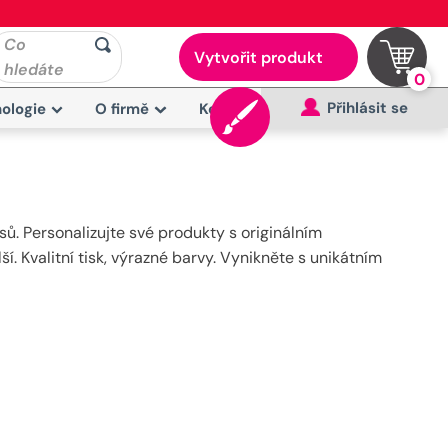
Co
Vytvořit produkt
hledáte
0
Přihlásit se
ologie
O firmě
Kontakt
ů. Personalizujte své produkty s originálním
ší. Kvalitní tisk, výrazné barvy. Vynikněte s unikátním