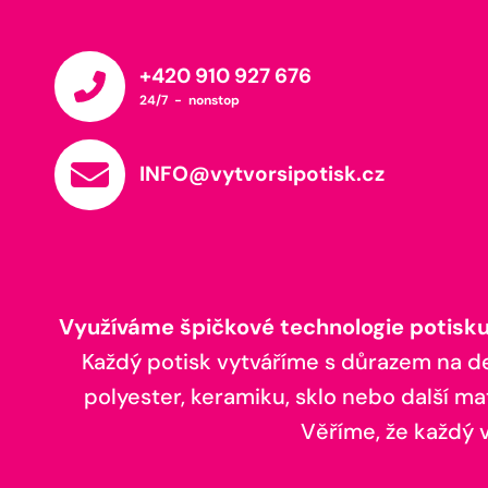
+420 910 927 676
24/7 - nonstop
INFO@vytvorsipotisk.cz
Využíváme špičkové technologie potisku,
Každý potisk vytváříme s důrazem na deta
polyester, keramiku, sklo nebo další ma
Věříme, že každý vá