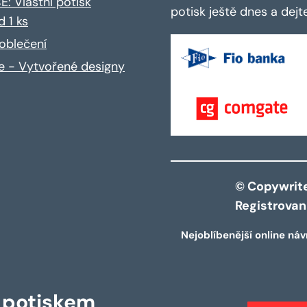
: Vlastní potisk
potisk ještě dnes a dej
d 1 ks
oblečení
ce - Vytvořené designy
© Copywrite 
Registrova
Nejoblíbenější online náv
s potiskem