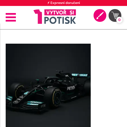
⚡ Expresní doručení
0