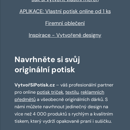
APLIKACE: Vlastní potisk online od 1 ks
Firemní oblečení
Inspirace - Vytvořené designy
Navrhněte si svůj
originální potisk
VytvořSiPotisk.cz
– váš profesionální partner
pro online
potisk triček
,
textilu
,
reklamních
předmětů
a všeobecně originálních dárků. S
námi můžete navrhnout jedinečný design na
více než 4 000 produktů s rychlým a kvalitním
tiskem, který vydrží opakované praní i sušičku.