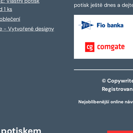
: Vlastní potisk
potisk ještě dnes a dej
d 1 ks
oblečení
ce - Vytvořené designy
© Copywrite 
Registrova
Nejoblíbenější online náv
s potiskem