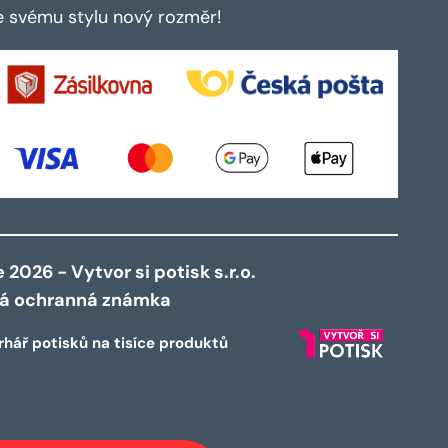
te svému stylu nový rozměr!
2026 - Vytvor si potisk s.r.o.
ná ochranná známka
rhář potisků na tisíce produktů