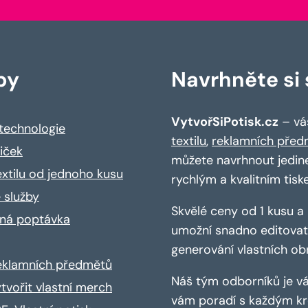
by
Navrhněte si s
VytvořSiPotisk.cz
– váš
 technologie
textilu
,
reklamních před
riček
můžete navrhnout jedin
extilu od jednoho kusu
rychlým a kvalitním tisk
 služby
Skvělé ceny od 1 kusu 
ná poptávka
umožní snadno editovat 
generování vlastních ob
reklamních předmětů
Náš tým odborníků je vá
ytvořit vlastní merch
vám poradí s každým kro