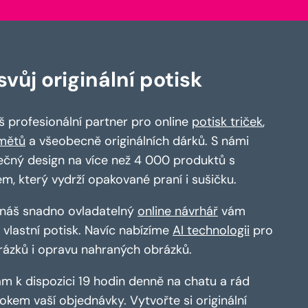
vůj originální potisk
 profesionální partner pro online
potisk triček
,
mětů
a všeobecně originálních dárků. S námi
ečný design na více než 4 000 produktů s
em, který vydrží opakované praní i sušičku.
a náš snadno ovladatelný
online návrhář
vám
vlastní potisk. Navíc nabízíme
AI technologii
pro
rázků i opravu nahraných obrázků.
m k dispozici 19 hodin denně na chatu a rád
kem vaší objednávky. Vytvořte si originální