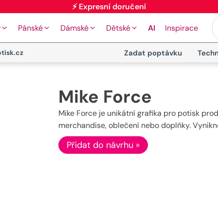
⚡ Expresní doručení
y
Pánské
Dámské
Dětské
AI
Inspirace
tisk.cz
Zadat poptávku
Techn
Mike Force
Mike Force je unikátní grafika pro potisk pro
merchandise, oblečení nebo doplňky. Vynikne n
Přidat do návrhu »