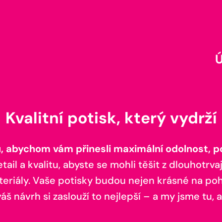
Kvalitní potisk, který vydrží
 abychom vám přinesli maximální odolnost, poh
il a kvalitu, abyste se mohli těšit z dlouhotrvaj
teriály. Vaše potisky budou nejen krásné na pohl
š návrh si zaslouží to nejlepší – a my jsme tu, a