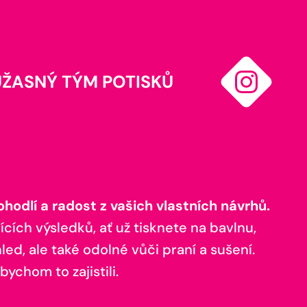
ÚŽASNÝ TÝM POTISKŮ
odlí a radost z vašich vlastních návrhů.
ících výsledků, ať už tisknete na bavlnu,
ed, ale také odolné vůči praní a sušení.
bychom to zajistili.