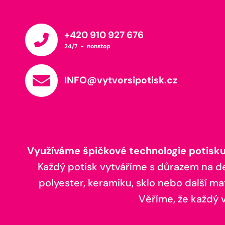
+420 910 927 676
24/7 - nonstop
INFO@vytvorsipotisk.cz
Využíváme špičkové technologie potisku,
Každý potisk vytváříme s důrazem na deta
polyester, keramiku, sklo nebo další ma
Věříme, že každý vá