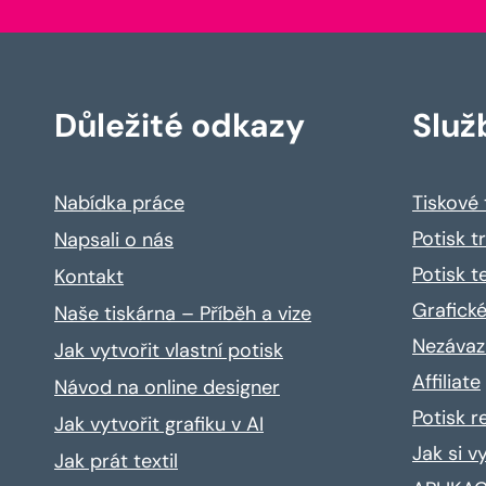
Důležité odkazy
Služ
Nabídka práce
Tiskové
Potisk t
Napsali o nás
Potisk t
Kontakt
Grafické
Naše tiskárna – Příběh a vize
Nezávaz
Jak vytvořit vlastní potisk
Affiliate
Návod na online designer
Potisk 
Jak vytvořit grafiku v AI
Jak si v
Jak prát textil