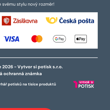
te svému stylu nový rozměr!
2026 - Vytvor si potisk s.r.o.
ná ochranná známka
rhář potisků na tisíce produktů