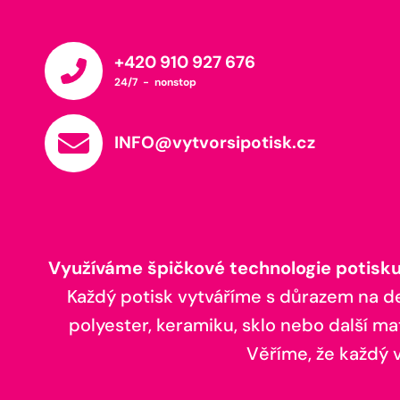
+420 910 927 676
24/7 - nonstop
INFO@vytvorsipotisk.cz
Využíváme špičkové technologie potisku,
Každý potisk vytváříme s důrazem na deta
polyester, keramiku, sklo nebo další ma
Věříme, že každý vá