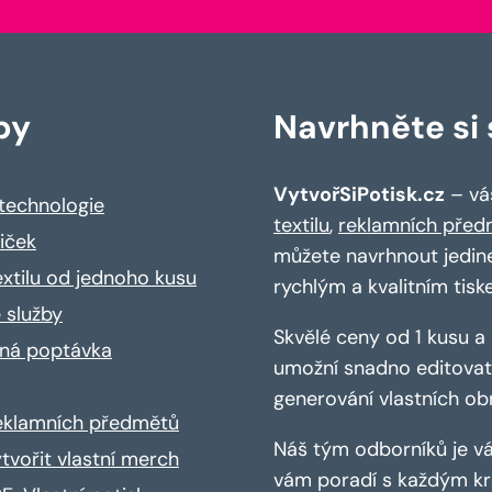
by
Navrhněte si s
VytvořSiPotisk.cz
– váš
 technologie
textilu
,
reklamních před
riček
můžete navrhnout jedin
extilu od jednoho kusu
rychlým a kvalitním tisk
 služby
Skvělé ceny od 1 kusu 
ná poptávka
umožní snadno editovat 
generování vlastních ob
reklamních předmětů
Náš tým odborníků je vá
ytvořit vlastní merch
vám poradí s každým kro