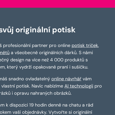
vůj originální potisk
 profesionální partner pro online
potisk triček
,
mětů
a všeobecně originálních dárků. S námi
ečný design na více než 4 000 produktů s
em, který vydrží opakované praní i sušičku.
a náš snadno ovladatelný
online návrhář
vám
vlastní potisk. Navíc nabízíme
AI technologii
pro
rázků i opravu nahraných obrázků.
m k dispozici 19 hodin denně na chatu a rád
kem vaší objednávky. Vytvořte si originální