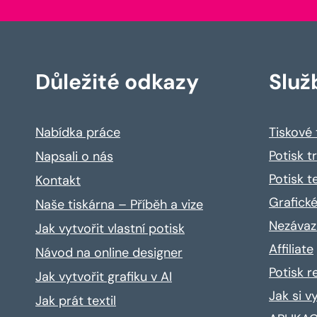
Důležité odkazy
Služ
Nabídka práce
Tiskové
Potisk t
Napsali o nás
Potisk t
Kontakt
Grafické
Naše tiskárna – Příběh a vize
Nezávaz
Jak vytvořit vlastní potisk
Affiliate
Návod na online designer
Potisk 
Jak vytvořit grafiku v AI
Jak si v
Jak prát textil