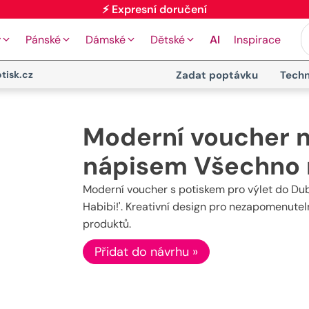
⚡ Expresní doručení
y
Pánské
Dámské
Dětské
AI
Inspirace
tisk.cz
Zadat poptávku
Techn
Moderní voucher n
nápisem Všechno n
Moderní voucher s potiskem pro výlet do Dub
Habibi!'. Kreativní design pro nezapomenutel
produktů.
Přidat do návrhu »