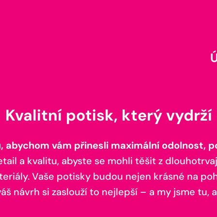
Kvalitní potisk, který vydrží
 abychom vám přinesli maximální odolnost, poh
il a kvalitu, abyste se mohli těšit z dlouhotrvaj
teriály. Vaše potisky budou nejen krásné na pohl
š návrh si zaslouží to nejlepší – a my jsme tu, a