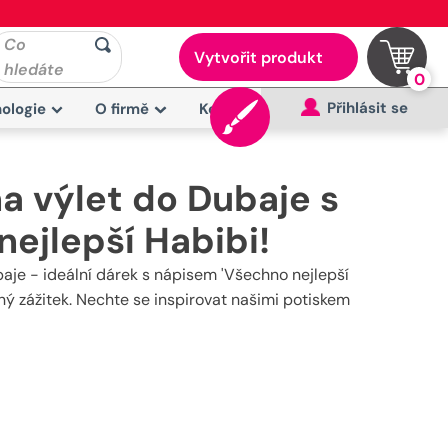
Co
Vytvořit produkt
hledáte
0
Přihlásit se
ologie
O firmě
Kontakt
a výlet do Dubaje s
ejlepší Habibi!
aje - ideální dárek s nápisem 'Všechno nejlepší
ný zážitek. Nechte se inspirovat našimi potiskem