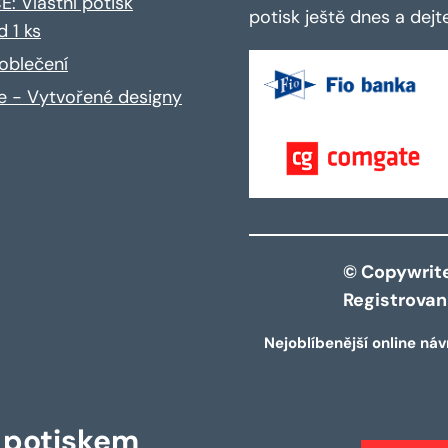
: Vlastní potisk
potisk ještě dnes a dej
d 1 ks
oblečení
ce - Vytvořené designy
© Copywrite 
Registrova
Nejoblíbenější online náv
s potiskem