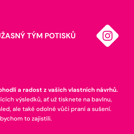
ÚŽASNÝ TÝM POTISKŮ
odlí a radost z vašich vlastních návrhů.
ících výsledků, ať už tisknete na bavlnu,
ed, ale také odolné vůči praní a sušení.
bychom to zajistili.