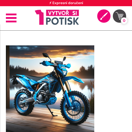
⚡ Expresní doručení
0