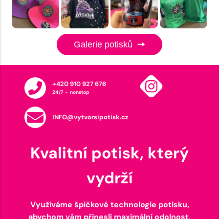
Galerie potisků
+420 910 927 676
24/7 - nonstop
INFO@vytvorsipotisk.cz
Kvalitní potisk, který
vydrží
Využíváme špičkové technologie potisku,
abychom vám přinesli maximální odolnost,