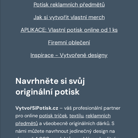
Potisk reklamních předmětů
Jak si vytvořit vlastní merch
APLIKACE: Vlastní potisk online od 1 ks
Firemní oblečení
Inspirace - Vytvořené designy
Navrhněte si svůj
originální potisk
VytvořSiPotisk.cz
– váš profesionální partner
pro online
potisk triček
,
textilu
,
reklamních
předmětů
a všeobecně originálních dárků. S
námi můžete navrhnout jedinečný design na