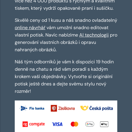
více než 4 000 produktů s rychlým a kvalitním
tiskem, který vydrží opakované praní i sušičku.
Skvělé ceny od 1 kusu a náš snadno ovladatelný
online návrhář
vám umožní snadno editovat
vlastní potisk. Navíc nabízíme
AI technologii
pro
generování vlastních obrázků i opravu
nahraných obrázků.
Náš tým odborníků je vám k dispozici 19 hodin
denně na chatu a rád vám poradí s každým
krokem vaší objednávky. Vytvořte si originální
potisk ještě dnes a dejte svému stylu nový
rozměr!