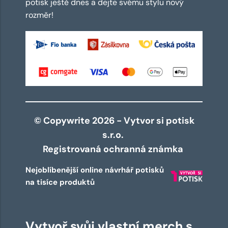
potisk ještě dnes a dejte svému stylu nový
rozměr!
© Copywrite 2026 - Vytvor si potisk
s.r.o.
Registrovaná ochranná známka
Nejoblíbenější online návrhář potisků
na tisíce produktů
Vytvoř svůj vlastní merch s