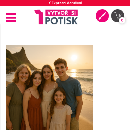
⚡ Expresní doručení
0