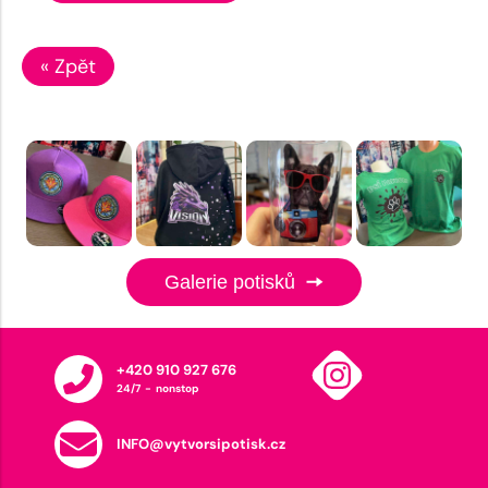
« Zpět
Galerie potisků
+420 910 927 676
24/7 - nonstop
INFO@vytvorsipotisk.cz