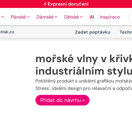
y
Pánské
Dámské
Dětské
AI
Inspirace
tisk.cz
Zadat poptávku
Techn
mořské vlny v křiv
industriálním styl
Potištěný produkt s unikátní grafikou mořsk
Stress'. Ideální design pro relaxační a odpo
Přidat do návrhu »