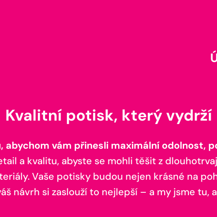
Kvalitní potisk, který vydrží
 abychom vám přinesli maximální odolnost, poh
il a kvalitu, abyste se mohli těšit z dlouhotrvaj
teriály. Vaše potisky budou nejen krásné na pohl
š návrh si zaslouží to nejlepší – a my jsme tu, a