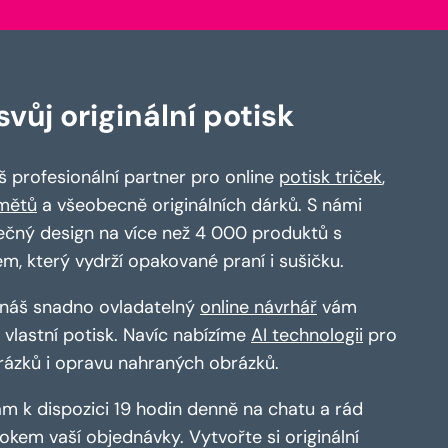
vůj originální potisk
 profesionální partner pro online
potisk triček
,
mětů
a všeobecně originálních dárků. S námi
ečný design na více než 4 000 produktů s
em, který vydrží opakované praní i sušičku.
a náš snadno ovladatelný
online návrhář
vám
vlastní potisk. Navíc nabízíme
AI technologii
pro
rázků i opravu nahraných obrázků.
m k dispozici 19 hodin denně na chatu a rád
kem vaší objednávky. Vytvořte si originální