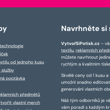
by
Navrhněte si s
VytvořSiPotisk.cz
– váš
 technologie
textilu
,
reklamních před
riček
můžete navrhnout jedin
extilu od jednoho kusu
rychlým a kvalitním tisk
 služby
Skvělé ceny od 1 kusu 
ná poptávka
umožní snadno editovat 
generování vlastních ob
reklamních předmětů
Náš tým odborníků je vá
ytvořit vlastní merch
vám poradí s každým kro