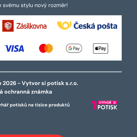
te svému stylu nový rozměr!
2026 - Vytvor si potisk s.r.o.
ná ochranná známka
rhář potisků na tisíce produktů