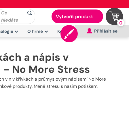
Co
Vytvořit produkt
hledáte
0
Přihlásit se
ologie
O firmě
Kontakt
kách a nápis v
u - No More Stress
ých vln v křivkách a průmyslovým nápisem 'No More
činkové produkty. Méně stresu s naším potiskem.