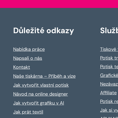
Důležité odkazy
Služ
Nabídka práce
Tiskové
Potisk t
Napsali o nás
Potisk t
Kontakt
Grafické
Naše tiskárna – Příběh a vize
Nezávaz
Jak vytvořit vlastní potisk
Affiliate
Návod na online designer
Potisk 
Jak vytvořit grafiku v AI
Jak si v
Jak prát textil