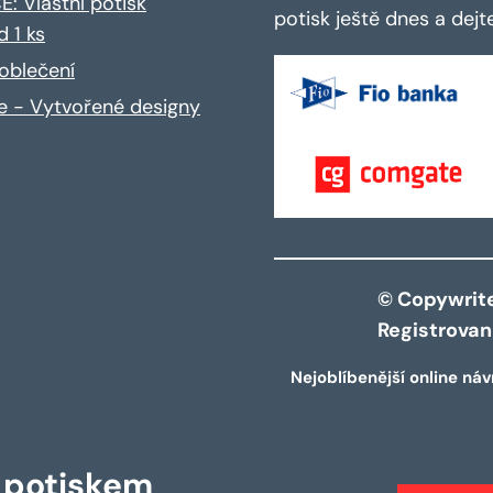
: Vlastní potisk
potisk ještě dnes a dej
d 1 ks
oblečení
ce - Vytvořené designy
© Copywrite 
Registrova
Nejoblíbenější online náv
s potiskem