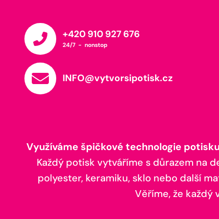
+420 910 927 676
24/7 - nonstop
INFO@vytvorsipotisk.cz
Využíváme špičkové technologie potisku,
Každý potisk vytváříme s důrazem na deta
polyester, keramiku, sklo nebo další ma
Věříme, že každý vá