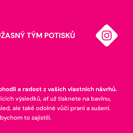
ÚŽASNÝ TÝM POTISKŮ
odlí a radost z vašich vlastních návrhů.
ících výsledků, ať už tisknete na bavlnu,
ed, ale také odolné vůči praní a sušení.
bychom to zajistili.