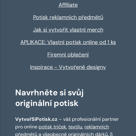
Affiliate
Potisk reklamních předmětů
Jak si vytvořit vlastní merch
APLIKACE: Vlastní potisk online od 1 ks
Firemní oblečení
Inspirace - Vytvořené designy
Navrhněte si svůj
originální potisk
VytvořSiPotisk.cz
– váš profesionální partner
pro online
potisk triček
,
textilu
,
reklamních
předmětů
a všeobecně originálních dárků. S