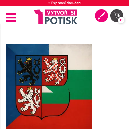
⚡ Expresní doručení
0