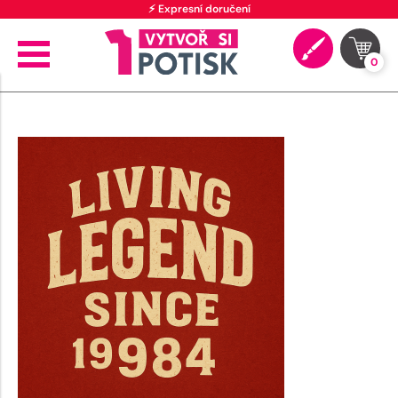
⚡ Expresní doručení
0