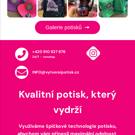
Galerie potisků
+420 910 927 676
24/7 - nonstop
INFO@vytvorsipotisk.cz
Kvalitní potisk, který
vydrží
Využíváme špičkové technologie potisku,
abychom vám přinesli maximální odolnost,