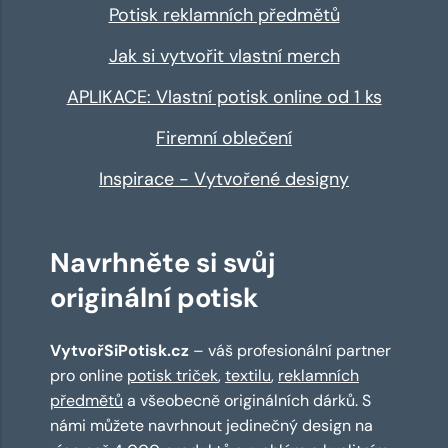
Potisk reklamních předmětů
Jak si vytvořit vlastní merch
APLIKACE: Vlastní potisk online od 1 ks
Firemní oblečení
Inspirace - Vytvořené designy
Navrhněte si svůj
originální potisk
VytvořSiPotisk.cz
– váš profesionální partner
pro online
potisk triček
,
textilu
,
reklamních
předmětů
a všeobecně originálních dárků. S
námi můžete navrhnout jedinečný design na