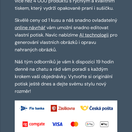
více než 4 000 produktů s rychlým a kvalitním
tiskem, který vydrží opakované praní i sušičku.
Skvělé ceny od 1 kusu a náš snadno ovladatelný
online návrhář
vám umožní snadno editovat
vlastní potisk. Navíc nabízíme
AI technologii
pro
generování vlastních obrázků i opravu
nahraných obrázků.
Náš tým odborníků je vám k dispozici 19 hodin
denně na chatu a rád vám poradí s každým
krokem vaší objednávky. Vytvořte si originální
potisk ještě dnes a dejte svému stylu nový
rozměr!