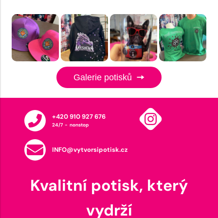
Galerie potisků
+420 910 927 676
24/7 - nonstop
INFO@vytvorsipotisk.cz
Kvalitní potisk, který
vydrží