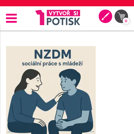
🖨️ Moderní tiskové technologie
0