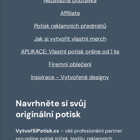
Nezávazná poptávka
Affiliate
Potisk reklamních předmětů
Jak si vytvořit vlastní merch
APLIKACE: Vlastní potisk online od 1 ks
Firemní oblečení
Inspirace - Vytvořené designy
Navrhněte si svůj
originální potisk
VytvořSiPotisk.cz
– váš profesionální partner
pro online
potisk triček
,
textilu
,
reklamních